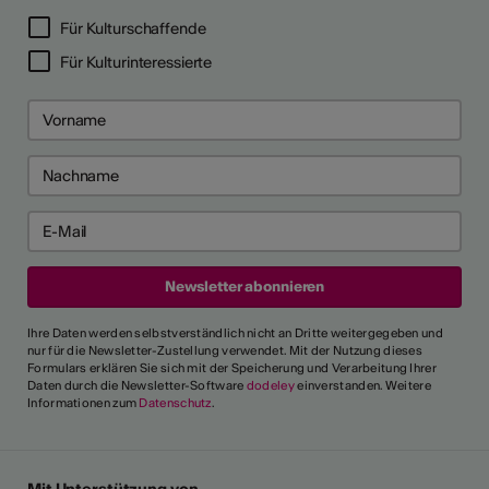
LERPORTRÄTS
Für Kulturschaffende
Für Kulturinteressierte
Ihre Daten werden selbstverständlich nicht an Dritte weitergegeben und
nur für die Newsletter-Zustellung verwendet. Mit der Nutzung dieses
Formulars erklären Sie sich mit der Speicherung und Verarbeitung Ihrer
Daten durch die Newsletter-Software
dodeley
einverstanden. Weitere
Informationen zum
Datenschutz
.