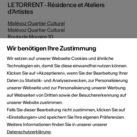
LE TORRENT - Résidence et Ateliers
d'Artistes
Malévoz Quartier Culturel
Malévoz Quartier Culturel
Route de Morgins 10
1870 Monthey
Wir benötigen Ihre Zustimmung
Telefon 078 894 75 58
Wir setzen auf unserer Webseite Cookies und ähnliche
Reservationen 079 960 32 59
Technologien ein, damit Sie diese einwandfrei nutzen können.
E-Mail
Klicken Sie auf «Akzeptieren», wenn Sie der Bearbeitung Ihrer
Webseite
Daten zu Statistik- und Analysezwecken, zur Personalisierung
Route planen
unserer Webseite und zur Personalisierung unserer Werbung
ÖV Fahrplan
auf Webseiten von Dritten sowie der Besuchererkennung auf
unserer Website zustimmen.
Falls Sie dieser Bearbeitung nicht zustimmen, klicken Sie auf
Social Media
«Einstellungen» und speichern Sie Ihre eigenen Präferenzen.
Weitere Informationen finden Sie in unserer unserer
Datenschutzerklärung
.