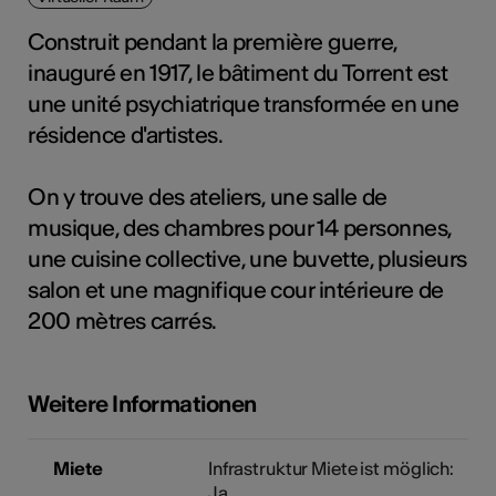
Construit pendant la première guerre,
inauguré en 1917, le bâtiment du Torrent est
Kunst
une unité psychiatrique transformée en une
résidence d'artistes.
On y trouve des ateliers, une salle de
musique, des chambres pour 14 personnes,
une cuisine collective, une buvette, plusieurs
salon et une magnifique cour intérieure de
200 mètres carrés.
Weitere Informationen
Miete
Infrastruktur Miete ist möglich:
Ja