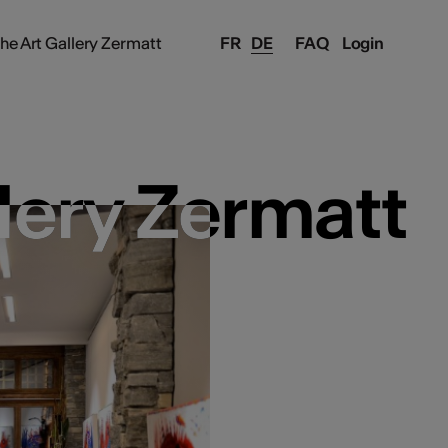
he Art Gallery Zermatt
FR
DE
FAQ
Login
lery Zermatt
lery Zermatt