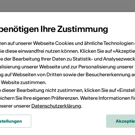
 benötigen Ihre Zustimmung
onen
zen auf unserer Webseite Cookies und ähnliche Technologien 
ie diese einwandfrei nutzen können. Klicken Sie auf «Akzeptie
nfrastruktur Miete ist möglich: Nein
e der Bearbeitung Ihrer Daten zu Statistik- und Analysezweck
lisierung unserer Webseite und zur Personalisierung unserer
 auf Webseiten von Dritten sowie der Besuchererkennung a
lavier Miete ist möglich: Nein
r Website zustimmen.
ie dieser Bearbeitung nicht zustimmen, klicken Sie auf «Einste
onntag bis Sonntag: 15:00 Uhr - 19:30 Uhr
ichern Sie Ihre eigenen Präferenzen. Weitere Informationen f
unserer unserer
Datenschutzerklärung
.
esucherparkplätze verfügbar: Nein
stellungen
Akzepti