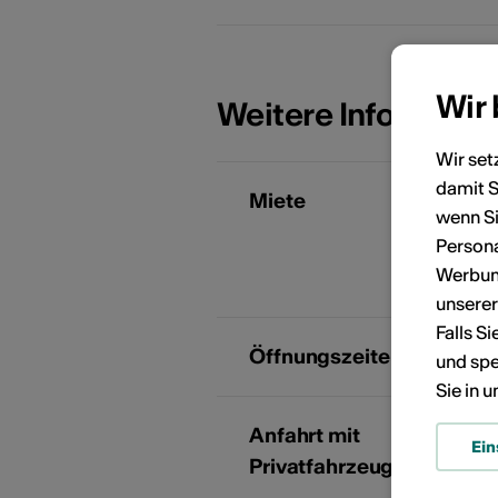
Wir
Weitere Informati
Wir set
damit S
KÜNSTLERPORTRÄTS
Miete
I
wenn Si
Persona
Werbung
K
unsere
Falls S
Öffnungszeiten
M
und spe
Sie in 
Anfahrt mit
B
Ein
Privatfahrzeug