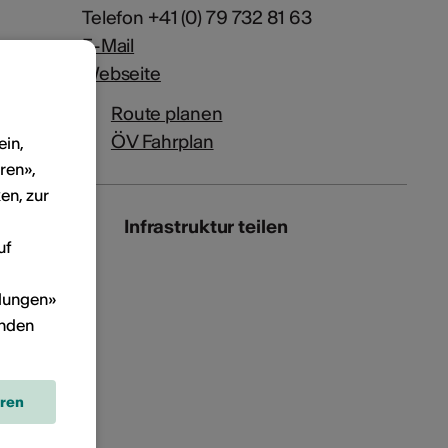
Telefon +41 (0) 79 732 81 63
E-Mail
Webseite
Route planen
ÖV Fahrplan
ein,
ren»,
en, zur
Infrastruktur teilen
uf
llungen»
inden
eren