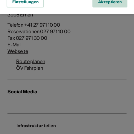
Kirchweg 6
Einstellungen
Akzeptieren
Postfach 3
3995 Ernen
Telefon +41 27 971 10 00
Reservationen 027 971 10 00
Fax 027 971 30 00
E-Mail
Webseite
Route planen
ÖV Fahrplan
Social Media
Infrastruktur teilen