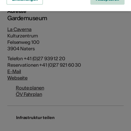
Adresse
Gardemuseum
La Caverna
Kulturzentrum
Felsenweg 100
3904 Naters
Telefon +41 (0)27 939 12 20
Reservationen +41 (0)27 921 60 30
E-Mail
Webseite
Route planen
ÖV Fahrplan
Infrastruktur teilen