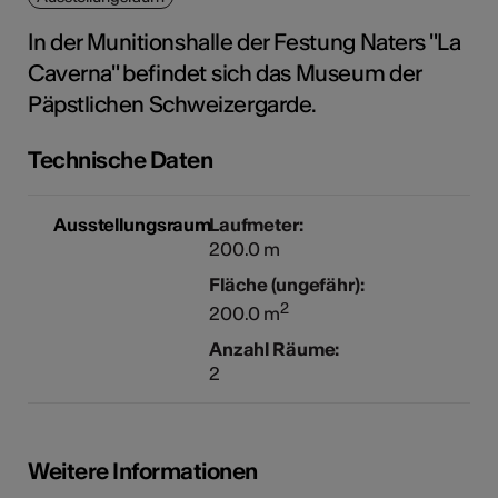
In der Munitionshalle der Festung Naters "La
Caverna" befindet sich das Museum der
Kunst
Päpstlichen Schweizergarde.
Technische Daten
Ausstellungsraum
Laufmeter:
200.0 m
Fläche (ungefähr):
2
200.0 m
Anzahl Räume:
2
Weitere Informationen