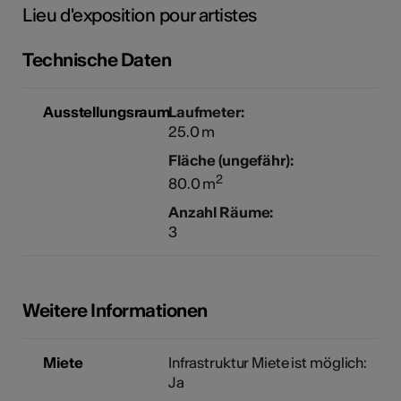
Lieu d'exposition pour artistes
Technische Daten
Kunst
Ausstellungsraum
Laufmeter:
25.0 m
Fläche (ungefähr):
2
80.0 m
Anzahl Räume:
3
Weitere Informationen
Miete
Infrastruktur Miete ist möglich:
Ja