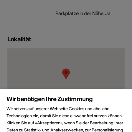
Parkplätze in der Nähe: Ja
Lokalität
Wir benötigen Ihre Zustimmung
Wir setzen auf unserer Webseite Cookies und ähnliche
Technologien ein, damit Sie diese einwandfrei nutzen können.
Rue de la Vouagère 2, 1908 Riddes
Klicken Sie auf «Akzeptieren», wenn Sie der Bearbeitung Ihrer
Route planen
ÖV Fahrplan
Daten zu Statistik- und Analysezwecken, zur Personalisierung