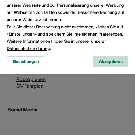
unserer Webseite und zur Personalisierung unserer Werbung
auf Webseiten von Dritten sowie der Besuchererkennung auf
Adresse
L'Abeille
unserer Website zustimmen.
Falls Sie dieser Bearbeitung nicht zustimmen, klicken Sie auf
Riddes · arts & culture
«Einstellungen» und speichern Sie Ihre eigenen Präferenzen.
Rue de la Vouagère 2
Weitere Informationen finden Sie in unserer unserer
1908 Riddes
Datenschutzerklärung
.
Telefon +41 79073903039
Einstellungen
Akzeptieren
E-Mail
Webseite
Route planen
ÖV Fahrplan
Social Media