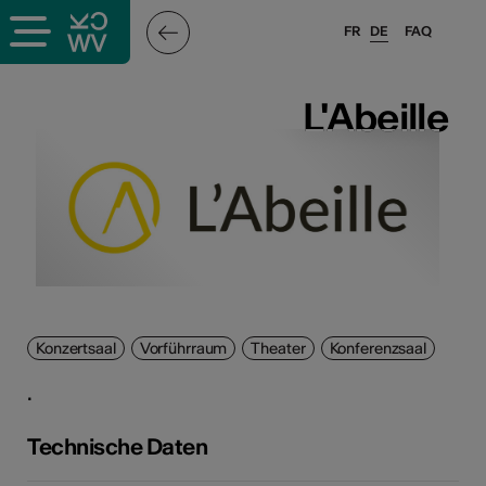
FR
DE
FAQ
ffende &
L'Abeille
L'Abeille
nnen
stalter
Konzertsaal
Vorführraum
Theater
Konferenzsaal
.
n
Technische Daten
n