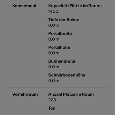
Konzertsaal
Kapazität (Plätze im Raum)
1400
Tiefe der Bühne
Kunst
0.0 m
Portalbreite
0.0 m
Portalhöhe
0.0 m
Bühnenbreite
0.0 m
Schnürbodenhöhe
0.0 m
Vorführraum
Anzahl Plätze im Raum
228
Ton
.