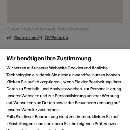
Chemin des Fontaines 8, 1947 Champsec
Route planen
ÖV Fahrplan
Adresse
Wir benötigen Ihre Zustimmung
Maison de la Pierre ollaire
Wir setzen auf unserer Webseite Cookies und ähnliche
Le Musée de Bagnes
Technologien ein, damit Sie diese einwandfrei nutzen können.
Chemin des Fontaines 8
Klicken Sie auf «Akzeptieren», wenn Sie der Bearbeitung Ihrer
1947 Champsec
Daten zu Statistik- und Analysezwecken, zur Personalisierung
unserer Webseite und zur Personalisierung unserer Werbung
Telefon +41 (0)27 776 15 25
auf Webseiten von Dritten sowie der Besuchererkennung auf
E-Mail
unserer Website zustimmen.
Webseite
Falls Sie dieser Bearbeitung nicht zustimmen, klicken Sie auf
Route planen
«Einstellungen» und speichern Sie Ihre eigenen Präferenzen.
ÖV Fahrplan