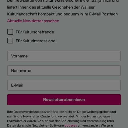
Der Newsletter von Kultur Wallis erscheint vier Mal jährlich und
liefert Ihnen das aktuelle Geschehen der Walliser
Kulturlandschaft kompakt und bequem in Ihr E-Mail Postfach.
Aktuelle Newsletter ansehen
LERPORTRÄTS
Für Kulturschaffende
Für Kulturinteressierte
Ihre Daten werden selbstverständlich nicht an Dritte weitergegeben und
nur für die Newsletter-Zustellung verwendet. Mit der Nutzung dieses
Formulars erklären Sie sich mit der Speicherung und Verarbeitung Ihrer
Daten durch die Newsletter-Software
dodeley
einverstanden. Weitere