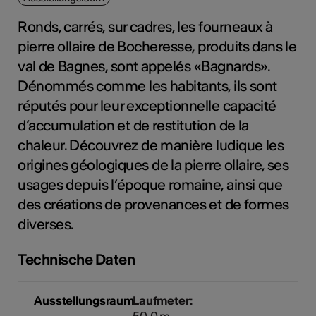
Ronds, carrés, sur cadres, les fourneaux à
pierre ollaire de Bocheresse, produits dans le
Kunst
val de Bagnes, sont appelés «Bagnards».
Dénommés comme les habitants, ils sont
réputés pour leur exceptionnelle capacité
d’accumulation et de restitution de la
chaleur. Découvrez de manière ludique les
origines géologiques de la pierre ollaire, ses
usages depuis l’époque romaine, ainsi que
des créations de provenances et de formes
diverses.
Technische Daten
Ausstellungsraum
Laufmeter:
50.0 m