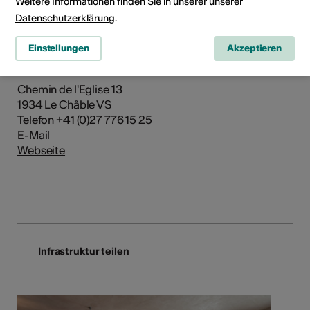
Weitere Informationen finden Sie in unserer unserer
Datenschutzerklärung
.
Institution
Einstellungen
Akzeptieren
Le Musée de Bagnes
Chemin de l'Eglise 13
1934 Le Châble VS
Telefon +41 (0)27 776 15 25
E-Mail
Webseite
Infrastruktur teilen