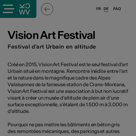
FR
DE
FAQ
ffende &
Vision Art Festival
Festival d'art Urbain en altitude
nnen
Créé en 2015, Vision Art Festival est le seul festival d'art
Urbain situé en montagne. Rencontre inédite entre l’art
anstalter
et la nature dans le magnifique cadre des Alpes
Valaisannes de la fameuse station de Crans-Montana,
Vision Art Festival est une association à but non lucratif
visant à créer un musée d’altitude de plein air d’une
surface exceptionnelle, s’étalant de 1.500 m à 3.000 m
d’altitude.
n
Pourquoi ne pas mettre les bâtiments en béton gris
n
des remontées mécaniques, des parkings et autres