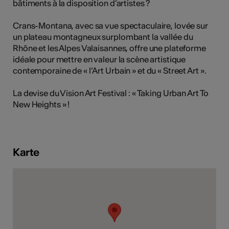
bâtiments à la disposition d’artistes ?
Crans-Montana, avec sa vue spectaculaire, lovée sur
un plateau montagneux surplombant la vallée du
Kunst
Rhône et les Alpes Valaisannes, offre une plateforme
idéale pour mettre en valeur la scène artistique
contemporaine de « l’Art Urbain » et du « Street Art ».
La devise du Vision Art Festival : « Taking Urban Art To
New Heights » !
Karte