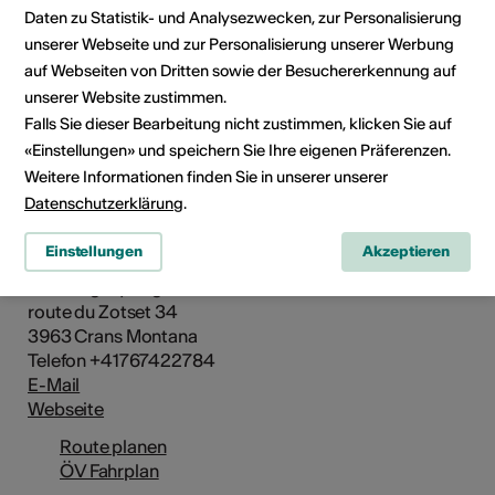
Daten zu Statistik- und Analysezwecken, zur Personalisierung
unserer Webseite und zur Personalisierung unserer Werbung
auf Webseiten von Dritten sowie der Besuchererkennung auf
unserer Website zustimmen.
Falls Sie dieser Bearbeitung nicht zustimmen, klicken Sie auf
«Einstellungen» und speichern Sie Ihre eigenen Präferenzen.
Weitere Informationen finden Sie in unserer unserer
Institution / Organisation
Datenschutzerklärung
.
Vision Art Festival
Einstellungen
Akzeptieren
Festival d'art Urbain en altitude
c/o Gregory Pages
route du Zotset 34
3963 Crans Montana
Telefon +41767422784
E-Mail
Webseite
Route planen
ÖV Fahrplan