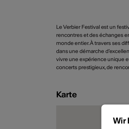
Le Verbier Festival est un fes
rencontres et des échanges en
monde entier. À travers ses d
dans une démarche d’excellence
vivre une expérience unique et
concerts prestigieux, de rencon
Karte
Wir