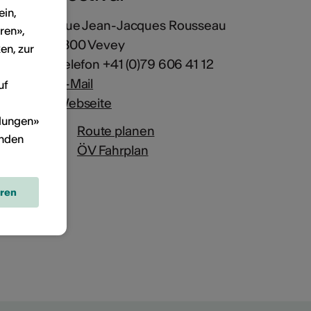
ein,
Rue Jean-Jacques Rousseau
ren»,
1800 Vevey
en, zur
Telefon +41 (0)79 606 41 12
E-Mail
uf
Webseite
llungen»
Route planen
inden
ÖV Fahrplan
eren