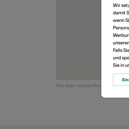
Wir set
damit S
KÜNSTLERPORTRÄTS
wenn Si
Persona
Werbung
unsere
Falls S
und spe
Sie in 
Ein
Rue Jean-Jacques Rousseau, 1800 