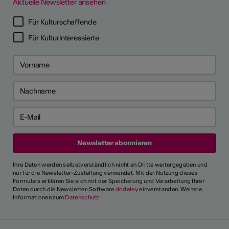
Aktuelle Newsletter ansehen
LERPORTRÄTS
Für Kulturschaffende
Für Kulturinteressierte
Ihre Daten werden selbstverständlich nicht an Dritte weitergegeben und
nur für die Newsletter-Zustellung verwendet. Mit der Nutzung dieses
Formulars erklären Sie sich mit der Speicherung und Verarbeitung Ihrer
Daten durch die Newsletter-Software
dodeley
einverstanden. Weitere
Informationen zum
Datenschutz
.