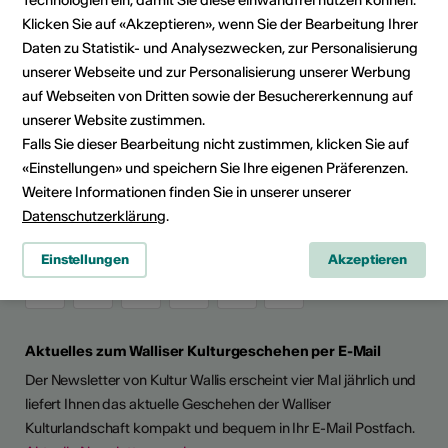
Route planen
Klicken Sie auf «Akzeptieren», wenn Sie der Bearbeitung Ihrer
ÖV Fahrplan
Daten zu Statistik- und Analysezwecken, zur Personalisierung
unserer Webseite und zur Personalisierung unserer Werbung
auf Webseiten von Dritten sowie der Besuchererkennung auf
unserer Website zustimmen.
Kultur Wallis
Falls Sie dieser Bearbeitung nicht zustimmen, klicken Sie auf
Rue de Lausanne 45
«Einstellungen» und speichern Sie Ihre eigenen Präferenzen.
CH - 1950 Sitten
Weitere Informationen finden Sie in unserer unserer
+41 (0)27 606 45 69
Datenschutzerklärung
.
info@kulturwallis.ch
Einstellungen
Akzeptieren
Aktuelles zum Walliser Kulturgeschehen per E-Mail
Der Newsletter von Kultur Wallis erscheint vier Mal jährlich und
liefert Ihnen das aktuelle Geschehen der Walliser
Kulturlandschaft kompakt und bequem in Ihr E-Mail Postfach.