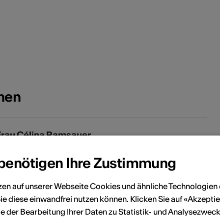
onen
Frau Célina Ramsauer
irection - Programmation
 benötigen Ihre Zustimmung
elefon +41 (0) 79 342 72 83
obile +41 (0) 79 342 72 83
zen auf unserer Webseite Cookies und ähnliche Technologien 
contact@contheyshow.ch
ie diese einwandfrei nutzen können. Klicken Sie auf «Akzeptie
e der Bearbeitung Ihrer Daten zu Statistik- und Analysezweck