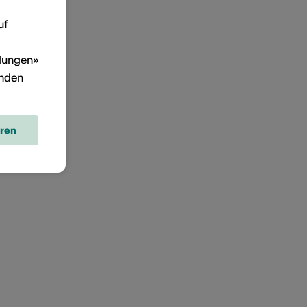
uf
llungen»
inden
eren