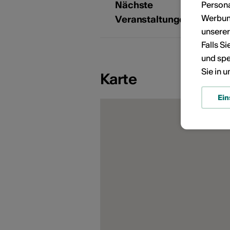
KÜNSTLERPORTRÄTS
Nächste
Persona
Werbung
Veranstaltungen
unsere
Falls S
und spe
Sie in 
Karte
Ein