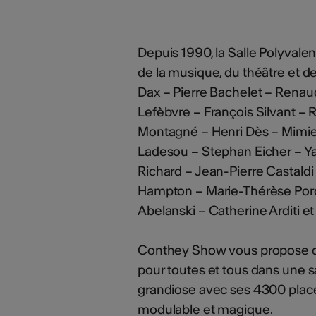
Depuis 1990, la Salle Polyval
de la musique, du théâtre et 
Dax – Pierre Bachelet – Rena
Lefèbvre – François Silvant –
Montagné – Henri Dès – Mimie
Ladesou – Stephan Eicher – Yan
Richard – Jean-Pierre Castaldi
Hampton – Marie-Thérèse Porch
Abelanski – Catherine Arditi et 
Conthey Show vous propose de
pour toutes et tous dans une sa
grandiose avec ses 4300 places
modulable et magique.