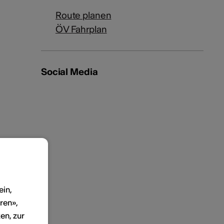
Route planen
ÖV Fahrplan
Social Media
ein,
ren»,
en, zur