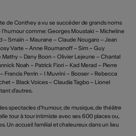
ente de Conthey a vu se succéder de grands noms
de l’humour comme: Georges Moustaki – Micheline
ud – Smaïn – Maurane – Claude Nougaro – Jean
 Rosy Varte – Anne Roumanoff – Sim – Guy
 Mathy – Dany Boon – Olivier Lejeune – Chantal
nick Noah – Patrick Fiori – Kad Merad – Pierre
 – Francis Perrin – I Muvrini – Booser – Rebecca
et – Black Voices – Claudia Tagbo – Lionel
tant d’autres.
s spectacles d’humour, de musique, de théâtre
lle tour à tour intimiste avec ses 600 places ou,
. Un accueil familial et chaleureux dans un lieu