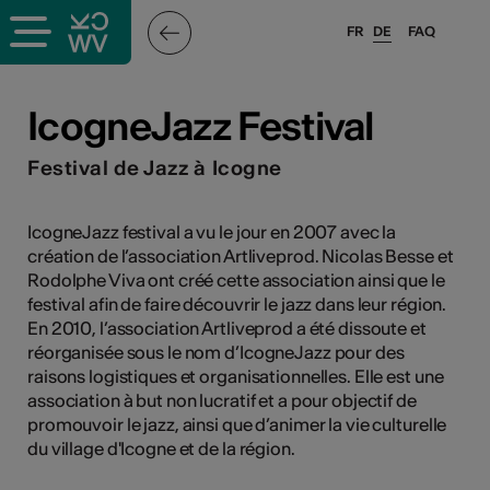
FR
DE
FAQ
ffende &
IcogneJazz Festival
Festival de Jazz à Icogne
nnen
IcogneJazz festival a vu le jour en 2007 avec la
création de l’association Artliveprod. Nicolas Besse et
anstalter
Rodolphe Viva ont créé cette association ainsi que le
festival afin de faire découvrir le jazz dans leur région.
En 2010, l’association Artliveprod a été dissoute et
réorganisée sous le nom d’IcogneJazz pour des
raisons logistiques et organisationnelles. Elle est une
association à but non lucratif et a pour objectif de
n
promouvoir le jazz, ainsi que d’animer la vie culturelle
du village d'Icogne et de la région.
n