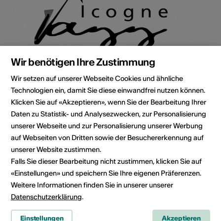
Wir benötigen Ihre Zustimmung
Wir setzen auf unserer Webseite Cookies und ähnliche
Institution / Organisation
Technologien ein, damit Sie diese einwandfrei nutzen können.
IcogneJazz Festival
Klicken Sie auf «Akzeptieren», wenn Sie der Bearbeitung Ihrer
Daten zu Statistik- und Analysezwecken, zur Personalisierung
Festival de Jazz à Icogne
unserer Webseite und zur Personalisierung unserer Werbung
centre du village
auf Webseiten von Dritten sowie der Besuchererkennung auf
Case postale 26
unserer Website zustimmen.
1977 Icogne
Falls Sie dieser Bearbeitung nicht zustimmen, klicken Sie auf
E-Mail
«Einstellungen» und speichern Sie Ihre eigenen Präferenzen.
Webseite
Weitere Informationen finden Sie in unserer unserer
Route planen
Datenschutzerklärung
.
ÖV Fahrplan
Einstellungen
Akzeptieren