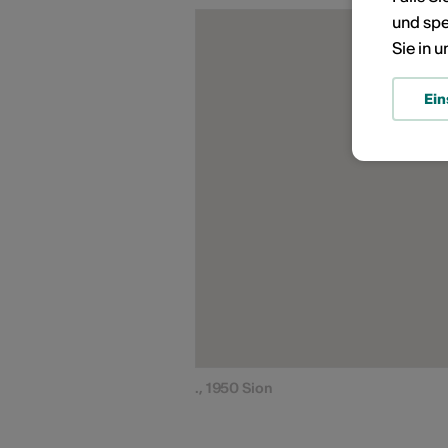
und spe
Sie in 
Ein
., 1950 Sion