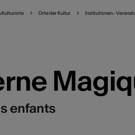
 Kulturorte
Orte der Kultur
Institutionen - Veranst
erne Magiq
es enfants