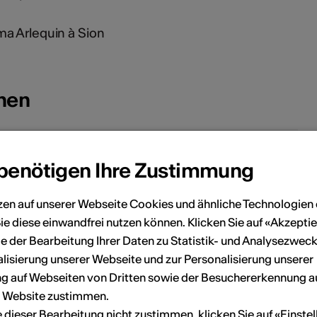
a Arlequin à Sion
onen
Herr Robin Walther
 benötigen Ihre Zustimmung
Coordinateur
elefon 032.723.77.00
zen auf unserer Webseite Cookies und ähnliche Technologien 
sion@lanterne-magique.org
ie diese einwandfrei nutzen können. Klicken Sie auf «Akzeptie
e der Bearbeitung Ihrer Daten zu Statistik- und Analysezweck
lisierung unserer Webseite und zur Personalisierung unserer
 auf Webseiten von Dritten sowie der Besuchererkennung a
r Website zustimmen.
ie dieser Bearbeitung nicht zustimmen, klicken Sie auf «Einste