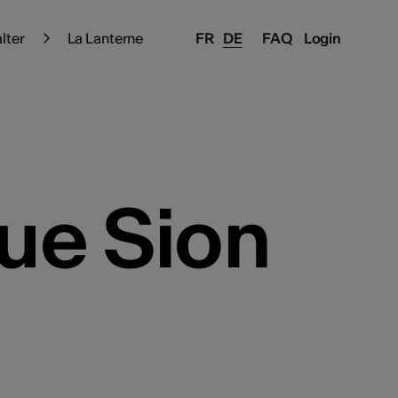
alter
La Lanterne
FR
DE
FAQ
Login
ue Sion