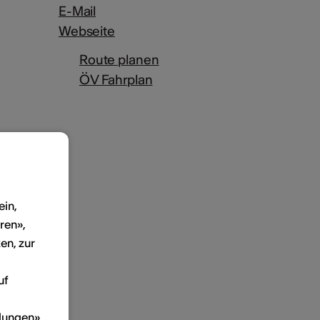
E-Mail
Webseite
Route planen
ÖV Fahrplan
ein,
ren»,
en, zur
uf
llungen»