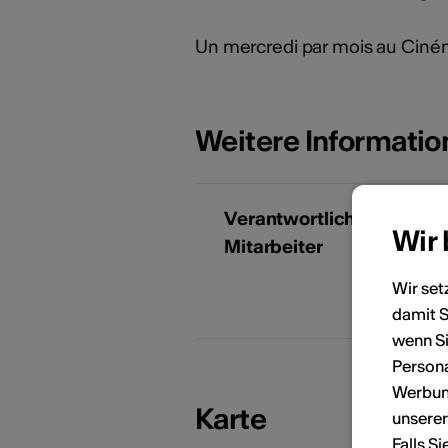
Un mercredi par mois au Ciném
Weitere Informati
Verantwortliche
Wir
Mitarbeiter
T
Wir set
damit S
KÜNSTLERPORTRÄTS
wenn Si
Persona
Werbung
Karte
unsere
Falls S