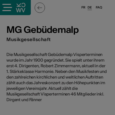
FR
DE
FAQ
ffende &
MG Gebüdemalp
Musikgesellschaft
nnen
Die Musikgesellschaft Gebüdemalp Visperterminen
wurde im Jahr 1900 gegründet. Sie spielt unter ihrem
anstalter
erst 4. Dirigenten, Robert Zimmermann, aktuell in der
1. Stärkeklasse Harmonie. Neben den Musikfesten und
den zahlreichen kirchlichen und weltlichen Auftritten
zählt auch das Jahreskonzert zu den Höhepunkten im
jeweiligen Vereinsjahr. Aktuell zählt die
Musikgesellschaft Visperterminen 46 Mitglieder inkl.
n
Dirgent und Fänner
n