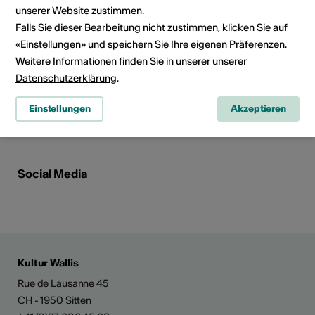
Musikgesellschaft
unserer Website zustimmen.
Oberstalden 95
Falls Sie dieser Bearbeitung nicht zustimmen, klicken Sie auf
3932 Visperterminen
«Einstellungen» und speichern Sie Ihre eigenen Präferenzen.
Telefon +41 79 374 19 10
Weitere Informationen finden Sie in unserer unserer
E-Mail
Webseite
Datenschutzerklärung
.
Route planen
Einstellungen
Akzeptieren
ÖV Fahrplan
Social Media
Kultur Wallis
Rue de Lausanne 45
CH - 1950 Sitten