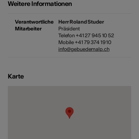
Weitere Informationen
Verantwortliche
Herr Roland Studer
Kunst
Mitarbeiter
Präsident
Telefon +41 27 945 10 52
Mobile +41 79 374 19 10
info@gebuedemalp.ch
Karte