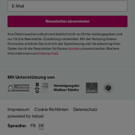
Ihre Daten werden selbstverständlich nicht an Dritte weitergegeben und
nur für die Newsletter-Zustellung verwendet. Mit der Nutzung dieses
Formulars erklären Sie sich mit der Speicherung und Verarbeitung Ihrer
Daten durch die Newsletter-Software
dodeley
einverstanden. Weitere
Informationen zum
Datenschutz
.
Mit Unterstützung von
Vereinigung der
Walliser Städte
ehr
Impressum
Cookie Richtlinien
Datenschutz
powered by indual
Sprache:
FR
DE