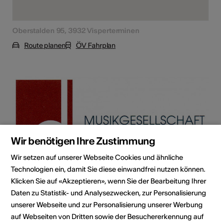
Oberstalden 95, 3932 Visperterminen
Route planen
ÖV Fahrplan
Wir benötigen Ihre Zustimmung
Wir setzen auf unserer Webseite Cookies und ähnliche
Technologien ein, damit Sie diese einwandfrei nutzen können.
Klicken Sie auf «Akzeptieren», wenn Sie der Bearbeitung Ihrer
Institution / Organisation
Daten zu Statistik- und Analysezwecken, zur Personalisierung
MG Gebüdemalp
unserer Webseite und zur Personalisierung unserer Werbung
auf Webseiten von Dritten sowie der Besuchererkennung auf