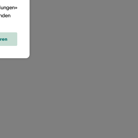
llungen»
inden
eren