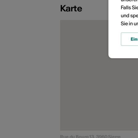
Karte
Falls S
und spe
Sie in 
Ein
Rue du Bourg 13, 3960 Sierre