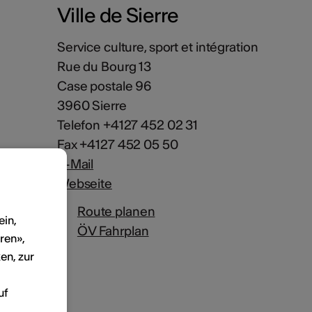
Ville de Sierre
Service culture, sport et intégration
Rue du Bourg 13
Case postale 96
3960 Sierre
Telefon +4127 452 02 31
Fax +4127 452 05 50
E-Mail
Webseite
Route planen
ein,
ÖV Fahrplan
ren»,
en, zur
uf