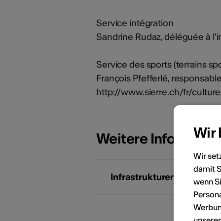
Service intégration
Sandrine Rudaz, déléguée à l'i
Service des sports (terrains spo
François Pfefferlé, responsabl
http://www.sierre.ch/fr/cultur
Wir
Weitere Informati
Wir set
damit S
KÜNSTLERPORTRÄTS
Infrastrukturen
wenn Si
Persona
Werbung
unsere