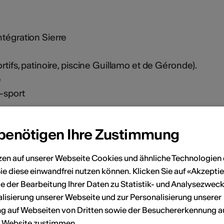
ntégration Sierre
rtifs, patinoire, piscine Guillamo et de Géronde).
e
e-sport
 benötigen Ihre Zustimmung
onen
zen auf unserer Webseite Cookies und ähnliche Technologien 
ie diese einwandfrei nutzen können. Klicken Sie auf «Akzeptie
Caves de Courten
e der Bearbeitung Ihrer Daten zu Statistik- und Analysezweck
lisierung unserer Webseite und zur Personalisierung unserer
 auf Webseiten von Dritten sowie der Besuchererkennung a
r Website zustimmen.