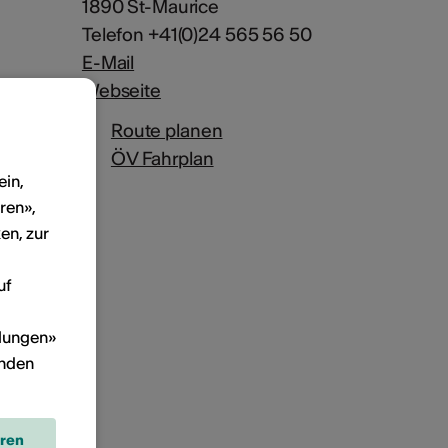
1890 St-Maurice
Telefon +41(0)24 565 56 50
E-Mail
Webseite
Route planen
ÖV Fahrplan
ein,
ren»,
en, zur
uf
llungen»
inden
eren