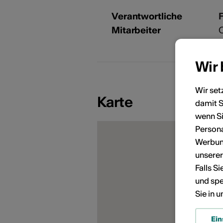
Verantwortliche
Mitarbeiter
C
i
Wir
Wir set
Karte
damit S
KÜNSTLERPORTRÄTS
wenn Si
Persona
Werbung
unsere
Falls S
und spe
Sie in 
Ein