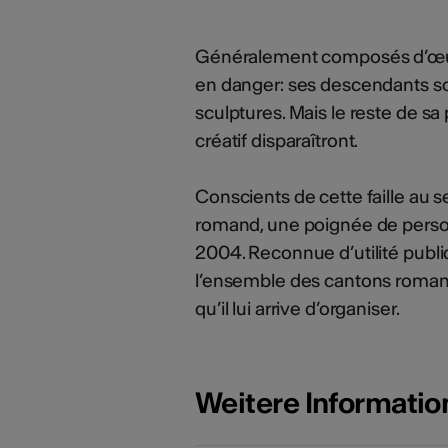
Généralement composés d’œuvre
en danger: ses descendants so
sculptures. Mais le reste de s
créatif disparaîtront.
Conscients de cette faille au s
romand, une poignée de person
2004. Reconnue d’utilité publi
l’ensemble des cantons romands
qu’il lui arrive d’organiser.
Weitere Informati