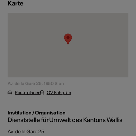
Karte
Kunst
Av. de la Gare 25, 1950 Sion
Route planen
ÖV Fahrplan
Institution / Organisation
Dienststelle für Umwelt des Kantons Wallis
Av. de la Gare 25