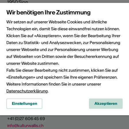
1950 Sion
Telefon +41 27 606 31 50
Wir benötigen Ihre Zustimmung
E-Mail
Webseite
Wir setzen auf unserer Webseite Cookies und ähnliche
Technologien ein, damit Sie diese einwandfrei nutzen können.
Route planen
Klicken Sie auf «Akzeptieren», wenn Sie der Bearbeitung Ihrer
ÖV Fahrplan
Daten zu Statistik- und Analysezwecken, zur Personalisierung
unserer Webseite und zur Personalisierung unserer Werbung
auf Webseiten von Dritten sowie der Besuchererkennung auf
Social Media
unserer Website zustimmen.
Falls Sie dieser Bearbeitung nicht zustimmen, klicken Sie auf
«Einstellungen» und speichern Sie Ihre eigenen Präferenzen.
Weitere Informationen finden Sie in unserer unserer
Datenschutzerklärung
.
Kultur Wallis
Einstellungen
Akzeptieren
Rue de Lausanne 45
CH - 1950 Sitten
+41 (0)27 606 45 69
info@kulturwallis.ch