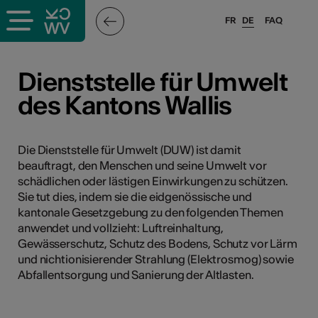
FR
DE
FAQ
ffende &
Dienststelle für Umwelt
des Kantons Wallis
nnen
Die Dienststelle für Umwelt (DUW) ist damit
beauftragt, den Menschen und seine Umwelt vor
anstalter
schädlichen oder lästigen Einwirkungen zu schützen.
Sie tut dies, indem sie die eidgenössische und
kantonale Gesetzgebung zu den folgenden Themen
anwendet und vollzieht: Luftreinhaltung,
Gewässerschutz, Schutz des Bodens, Schutz vor Lärm
und nichtionisierender Strahlung (Elektrosmog) sowie
n
Abfallentsorgung und Sanierung der Altlasten.
n