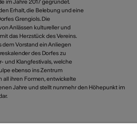
de im Jahre 2017 gegründet.
en Erhalt, die Belebung und eine
orfes Grengiols. Die
on Anlässen kultureller und
omit das Herzstück des Vereins.
s dem Vorstand ein Anliegen
reskalender des Dorfes zu
r- und Klangfestivals, welche
 Tulpe ebenso ins Zentrum
n all ihren Formen, entwickelte
genen Jahre und stellt nunmehr den Höhepunkt im
ar.