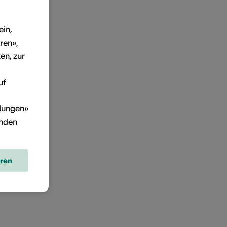
ein,
ren»,
en, zur
uf
llungen»
inden
eren