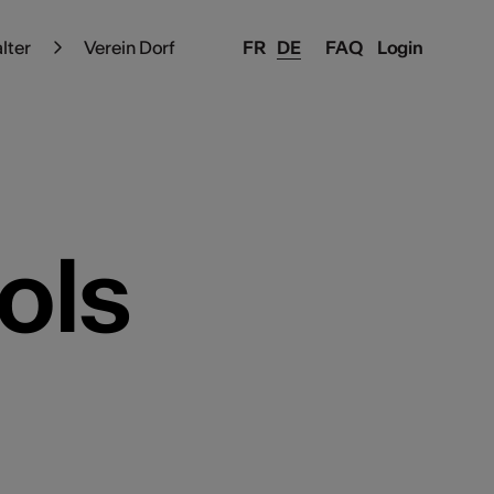
alter
Verein Dorf
FR
DE
FAQ
Login
ols