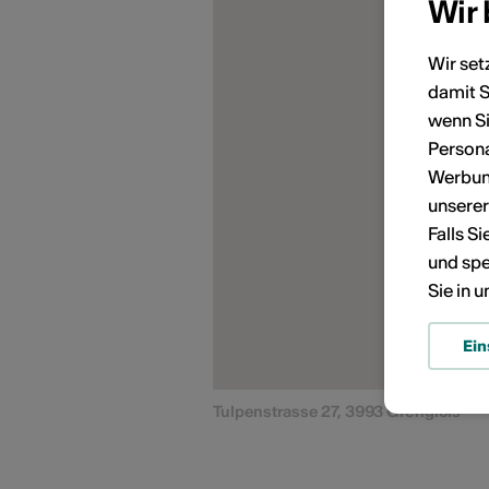
Wir
Wir set
damit S
KÜNSTLERPORTRÄTS
wenn Si
Persona
Werbung
unsere
Falls S
und spe
Sie in 
Ein
Tulpenstrasse 27, 3993 Grengiols