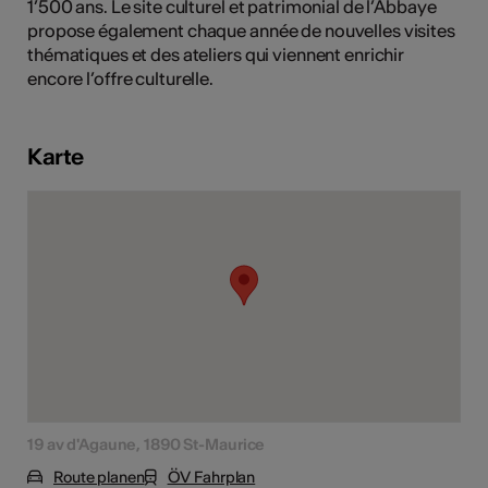
1’500 ans. Le site culturel et patrimonial de l’Abbaye
propose également chaque année de nouvelles visites
thématiques et des ateliers qui viennent enrichir
encore l’offre culturelle.
Kunst
Karte
19 av d'Agaune, 1890 St-Maurice
Route planen
ÖV Fahrplan