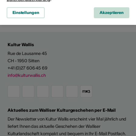
Social Media
Einstellungen
Akzeptieren
Kultur Wallis
Rue de Lausanne 45
CH - 1950 Sitten
+41 (0)27 606 45 69
info@kulturwallis.ch
Aktuelles zum Walliser Kulturgeschehen per E-Mail
Der Newsletter von Kultur Wallis erscheint vier Mal jährlich und
liefert Ihnen das aktuelle Geschehen der Walliser
Kulturlandschaft kompakt und bequem in Ihr E-Mail Postfach.