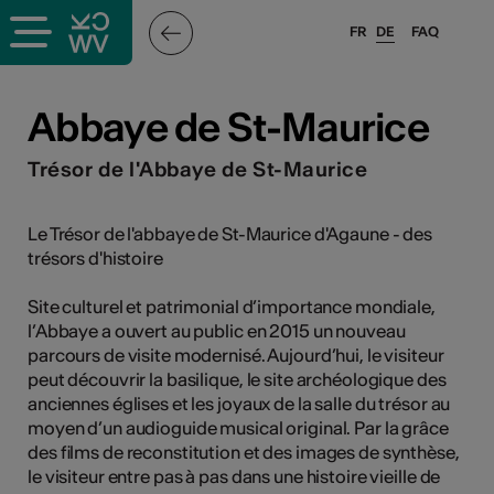
FR
DE
FAQ
ffende &
Abbaye de St-Maurice
Trésor de l'Abbaye de St-Maurice
nnen
Le Trésor de l'abbaye de St-Maurice d'Agaune - des
trésors d'histoire
anstalter
Site culturel et patrimonial d’importance mondiale,
l’Abbaye a ouvert au public en 2015 un nouveau
parcours de visite modernisé. Aujourd’hui, le visiteur
peut découvrir la basilique, le site archéologique des
anciennes églises et les joyaux de la salle du trésor au
n
moyen d’un audioguide musical original. Par la grâce
des films de reconstitution et des images de synthèse,
n
le visiteur entre pas à pas dans une histoire vieille de