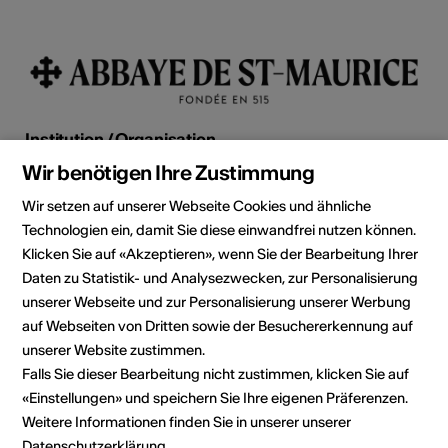
Institution / Organisation
Abbaye de St-Maurice
Wir benötigen Ihre Zustimmung
Trésor de l'Abbaye de St-Maurice
Wir setzen auf unserer Webseite Cookies und ähnliche
19 av d'Agaune
Technologien ein, damit Sie diese einwandfrei nutzen können.
1890 St-Maurice
Klicken Sie auf «Akzeptieren», wenn Sie der Bearbeitung Ihrer
Telefon +41 (0) 24 485 15 34
Daten zu Statistik- und Analysezwecken, zur Personalisierung
Reservationen +41 (0) 24 485 15 34
unserer Webseite und zur Personalisierung unserer Werbung
E-Mail
auf Webseiten von Dritten sowie der Besuchererkennung auf
Webseite
unserer Website zustimmen.
Route planen
Falls Sie dieser Bearbeitung nicht zustimmen, klicken Sie auf
ÖV Fahrplan
«Einstellungen» und speichern Sie Ihre eigenen Präferenzen.
Weitere Informationen finden Sie in unserer unserer
Datenschutzerklärung
.