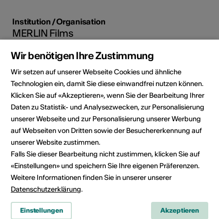
Institution / Organisation
MERLIN Films
rte des Condémines 38
Wir benötigen Ihre Zustimmung
1961 Vernamiège
Wir setzen auf unserer Webseite Cookies und ähnliche
Telefon +41 (0)79 451 65 03
Reservationen +41 (0)79 451 65 03
Technologien ein, damit Sie diese einwandfrei nutzen können.
E-Mail
Klicken Sie auf «Akzeptieren», wenn Sie der Bearbeitung Ihrer
Webseite
Daten zu Statistik- und Analysezwecken, zur Personalisierung
unserer Webseite und zur Personalisierung unserer Werbung
Route planen
auf Webseiten von Dritten sowie der Besuchererkennung auf
ÖV Fahrplan
unserer Website zustimmen.
Falls Sie dieser Bearbeitung nicht zustimmen, klicken Sie auf
«Einstellungen» und speichern Sie Ihre eigenen Präferenzen.
Social Media
Weitere Informationen finden Sie in unserer unserer
Datenschutzerklärung
.
Einstellungen
Akzeptieren