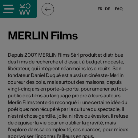
FR
DE
FAQ
ffende &
MERLIN Films
nnen
Depuis 2007, MERLIN Films Sàrl produit et distribue
des films de recherche et d’essai, à budget modeste,
libérateur, qui intègrent néanmoins les circuits. Son
anstalter
fondateur Daniel Duqué est aussi un cinéaste-Merlin
coureur des bois, mais surtout des maisons, depuis
vingt-cinq ans en porte-à-porte, pour amener au tout-
public des films au language propre à leurs auteurs.
Merlin Films tente de reconquérir une certaine idée du
poétique: non récupéré par la culture du spectacle, il
n’est ni chose gentille, jolie, ni rêve ou évasion. Il refuse
n
de déguiser la vie pour en oublier la gravité, mais
n
l’explore dans sa complexité, ses nuances, pour mieux
apprivoiser l’inconnu, l’ailleurs en nous.