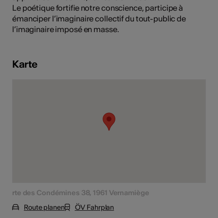
Le poétique fortifie notre conscience, participe à
émanciper l’imaginaire collectif du tout-public de
l’imaginaire imposé en masse.
Kunst
Karte
rte des Condémines 38, 1961 Vernamiège
Route planen
ÖV Fahrplan