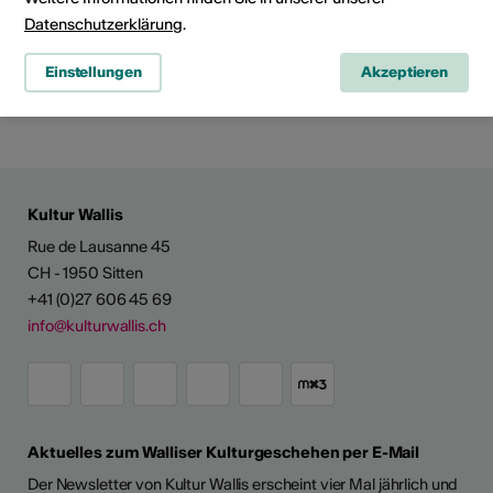
Datenschutzerklärung
.
Einstellungen
Akzeptieren
Social Media
Kultur Wallis
Rue de Lausanne 45
CH - 1950 Sitten
+41 (0)27 606 45 69
info@kulturwallis.ch
Aktuelles zum Walliser Kulturgeschehen per E-Mail
Der Newsletter von Kultur Wallis erscheint vier Mal jährlich und