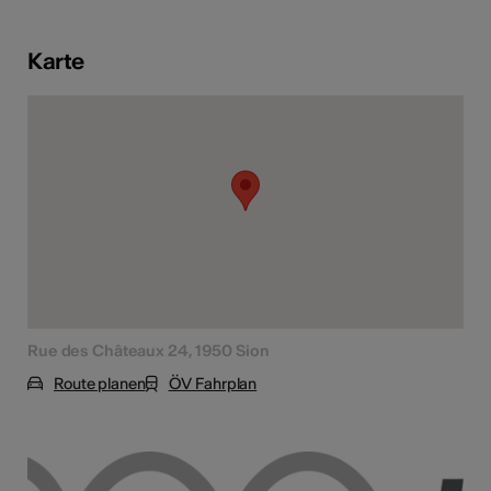
Karte
Kunst
Rue des Châteaux 24, 1950 Sion
Route planen
ÖV Fahrplan