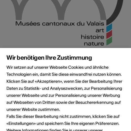
Institution / Organisation
Wir benötigen Ihre Zustimmung
Le Pénitencier, Sitten
Wir setzen auf unserer Webseite Cookies und ähnliche
Ausstellungszentrum Le Pénitencier
Technologien ein, damit Sie diese einwandfrei nutzen können.
Rue des Châteaux 24
Klicken Sie auf «Akzeptieren», wenn Sie der Bearbeitung Ihrer
1950 Sion
Daten zu Statistik- und Analysezwecken, zur Personalisierung
Telefon +41 27 606 47 07
unserer Webseite und zur Personalisierung unserer Werbung
Reservationen +41 27 606 47 07
auf Webseiten von Dritten sowie der Besuchererkennung auf
E-Mail
unserer Website zustimmen.
Webseite
Falls Sie dieser Bearbeitung nicht zustimmen, klicken Sie auf
Route planen
«Einstellungen» und speichern Sie Ihre eigenen Präferenzen.
ÖV Fahrplan
Weitere Informationen finden Sie in unserer unserer