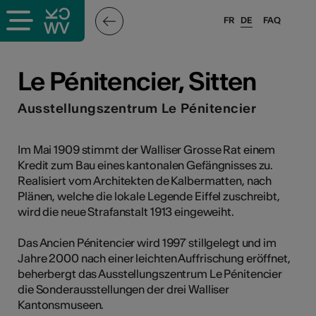
FR
DE
FAQ
ffende &
Le Pénitencier, Sitten
Ausstellungszentrum Le Pénitencier
nnen
Im Mai 1909 stimmt der Walliser Grosse Rat einem
Kredit zum Bau eines kantonalen Gefängnisses zu.
anstalter
Realisiert vom Architekten de Kalbermatten, nach
Plänen, welche die lokale Legende Eiffel zuschreibt,
wird die neue Strafanstalt 1913 eingeweiht.
Das Ancien Pénitencier wird 1997 stillgelegt und im
Jahre 2000 nach einer leichten Auffrischung eröffnet,
n
beherbergt das Ausstellungszentrum Le Pénitencier
die Sonderausstellungen der drei Walliser
n
Kantonsmuseen.