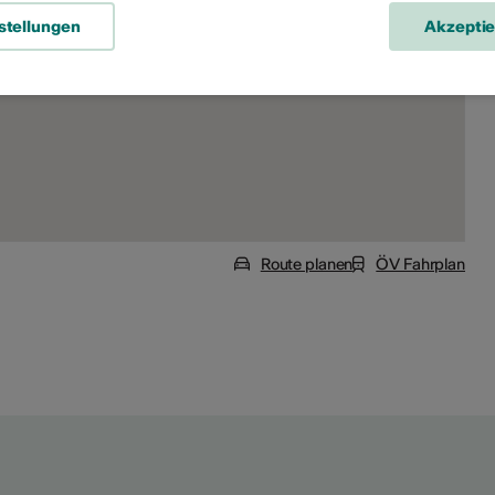
stellungen
Akzepti
Route planen
ÖV Fahrplan