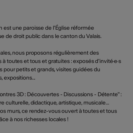
n est une paroisse de l'Église réformée
 de droit public dans le canton du Valais.
siales, nous proposons régulièrement des
à toutes et tous et gratuites : exposés d'invité·e·s
s pour petits et grands, visites guidées du
, expositions...
ontres 3D : Découvertes - Discussions - Détente" :
 culturelle, didactique, artistique, musicale...
nos murs, ce rendez-vous ouvert à toutes et tous
âce à nos richesses locales !