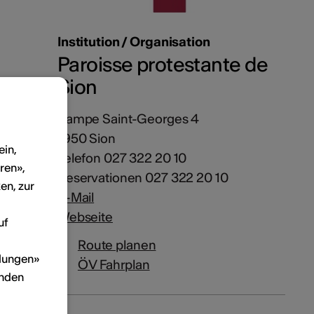
Institution / Organisation
Paroisse protestante de
Sion
Rampe Saint-Georges 4
1950 Sion
ein,
Telefon 027 322 20 10
ren»,
Reservationen 027 322 20 10
en, zur
E-Mail
Webseite
uf
Route planen
llungen»
ÖV Fahrplan
inden