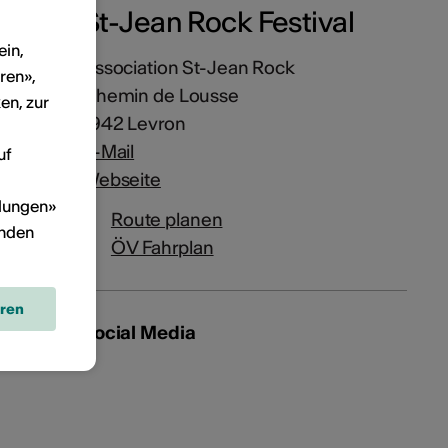
St-Jean Rock Festival
ein,
Association St-Jean Rock
ren»,
Chemin de Lousse
en, zur
1942 Levron
E-Mail
uf
Webseite
llungen»
Route planen
inden
ÖV Fahrplan
eren
Social Media