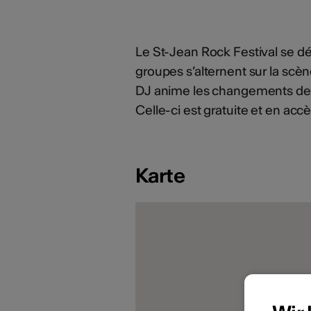
Le St-Jean Rock Festival se dé
groupes s’alternent sur la scène
DJ anime les changements de scè
Celle-ci est gratuite et en accès
Karte