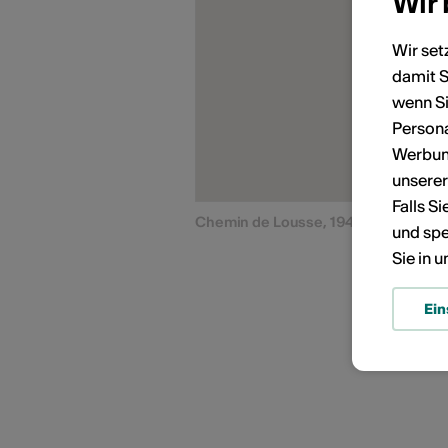
Wir
Wir set
damit S
KÜNSTLERPORTRÄTS
wenn Si
Persona
Werbung
unsere
Falls S
Chemin de Lousse, 1942 Levron
und spe
Sie in 
Ein