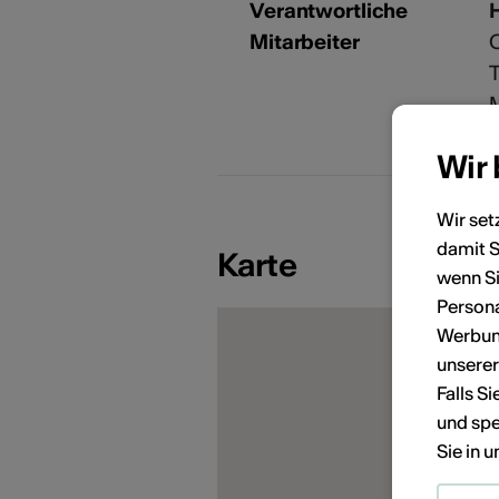
Verantwortliche
Mitarbeiter
T
Wir
Wir set
damit S
KÜNSTLERPORTRÄTS
Karte
wenn Si
Persona
Werbung
unsere
Falls S
und spe
Sie in 