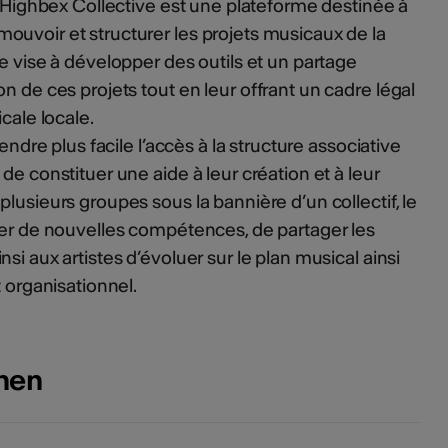
if Highbex Collective est une plateforme destinée à
uvoir et structurer les projets musicaux de la
e vise à développer des outils et un partage
n de ces projets tout en leur offrant un cadre légal
icale locale.
rendre plus facile l’accès à la structure associative
 de constituer une aide à leur création et à leur
lusieurs groupes sous la bannière d’un collectif, le
per de nouvelles compétences, de partager les
si aux artistes d’évoluer sur le plan musical ainsi
t organisationnel.
onen