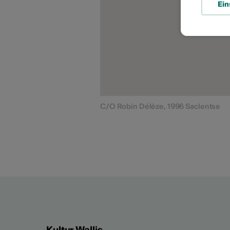
Ein
C/O Robin Délèze, 1996 Saclentse
Kultur Wallis