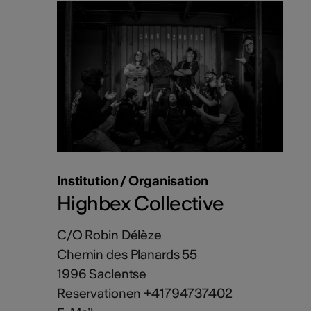
Institution / Organisation
Highbex Collective
C/O Robin Délèze
Chemin des Planards 55
1996 Saclentse
Reservationen +41794737402