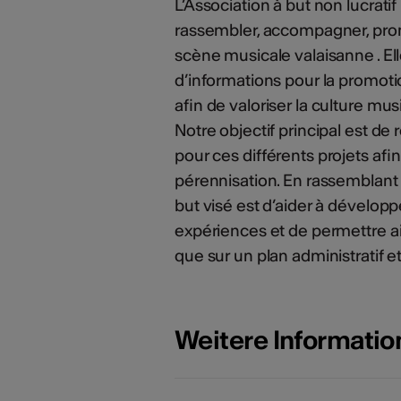
L’Association à but non lucrat
rassembler, accompagner, promo
scène musicale valaisanne . Ell
d’informations pour la promotio
afin de valoriser la culture mus
Notre objectif principal est de 
pour ces différents projets afin
pérennisation. En rassemblant p
but visé est d’aider à dévelop
expériences et de permettre ain
que sur un plan administratif e
Weitere Informati