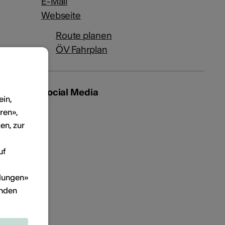
E-Mail
Webseite
Route planen
ÖV Fahrplan
Social Media
ein,
ren»,
en, zur
uf
llungen»
inden