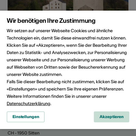
Wir benötigen Ihre Zustimmung
Wir setzen auf unserer Webseite Cookies und ähnliche
Institution / Organisation
Technologien ein, damit Sie diese einwandfrei nutzen können.
Kulturkommission Raron
Klicken Sie auf «Akzeptieren», wenn Sie der Bearbeitung Ihrer
Theaterstrasse4
Daten zu Statistik- und Analysezwecken, zur Personalisierung
3942 Raron
unserer Webseite und zur Personalisierung unserer Werbung
Telefon +41799268822
auf Webseiten von Dritten sowie der Besuchererkennung auf
E-Mail
unserer Website zustimmen.
Falls Sie dieser Bearbeitung nicht zustimmen, klicken Sie auf
Route planen
ÖV Fahrplan
«Einstellungen» und speichern Sie Ihre eigenen Präferenzen.
Weitere Informationen finden Sie in unserer unserer
Datenschutzerklärung
.
Einstellungen
Akzeptieren
Kultur Wallis
Rue de Lausanne 45
CH - 1950 Sitten