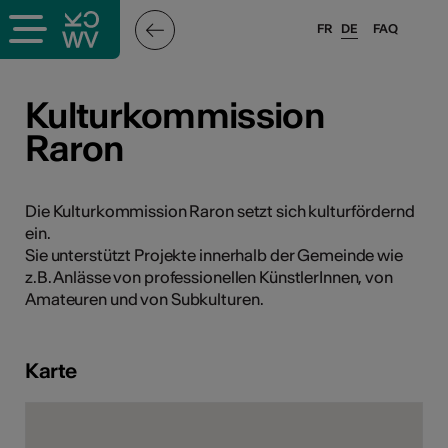
FR
DE
FAQ
ffende &
Kulturkommission
Raron
nnen
Die Kulturkommission Raron setzt sich kulturfördernd
ein.
anstalter
Sie unterstützt Projekte innerhalb der Gemeinde wie
z.B. Anlässe von professionellen KünstlerInnen, von
Amateuren und von Subkulturen.
Karte
n
n