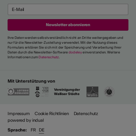
Ihre Daten werden selbstverständlich nicht an Dritte weitergegeben und
nur für die Newsletter-Zustellung verwendet. Mit der Nutzung dieses
Formulars erklären Sie sich mit der Speicherung und Verarbeitung Ihrer
Daten durch die Newsletter-Software
dodeley
einverstanden. Weitere
Informationen zum
Datenschutz
.
Mit Unterstützung von
Vereinigung der
Walliser Städte
ehr
Impressum
Cookie Richtlinien
Datenschutz
powered by indual
Sprache:
FR
DE