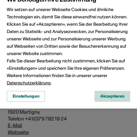
Wir setzen auf unserer Webseite Cookies und ähnliche
Technologien ein, damit Sie diese einwandfrei nutzen können.
Klicken Sie auf «Akzeptieren», wenn Sie der Bearbeitung Ihrer
Daten zu Statistik- und Analysezwecken, zur Personalisierung
unserer Webseite und zur Personalisierung unserer Werbung
auf Webseiten von Dritten sowie der Besuchererkennung auf
unserer Website zustimmen.
Falls Sie dieser Bearbeitung nicht zustimmen, klicken Sie auf
«Einstellungen» und speichern Sie Ihre eigenen Präferenzen.
Weitere Informationen finden Sie in unserer unserer
Institution / Organisation
Datenschutzerklärung
.
Festival Gospel Air Martigny
Einstellungen
Akzeptieren
Association Gospel Air Martigny
Fusion 43
1920 Martigny
Telefon +41(0)79 782 19 24
E-Mail
Webseite