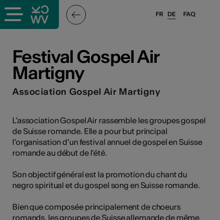
FR
DE
FAQ
ffende &
Festival Gospel Air
Martigny
nnen
Association Gospel Air Martigny
anstalter
L’association Gospel Air rassemble les groupes gospel
de Suisse romande. Elle a pour but principal
l’organisation d’un festival annuel de gospel en Suisse
romande au début de l’été.
Son objectif général est la promotion du chant du
negro spiritual et du gospel song en Suisse romande.
n
n
Bien que composée principalement de choeurs
romands, les groupes de Suisse allemande de même