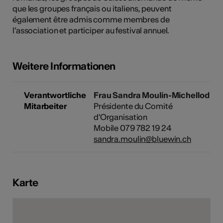
que les groupes français ou italiens, peuvent
également être admis comme membres de
l’association et participer au festival annuel.
Kunst
Weitere Informationen
Verantwortliche
Frau Sandra Moulin-Michellod
Mitarbeiter
Présidente du Comité
d'Organisation
Mobile 079 782 19 24
sandra.moulin@bluewin.ch
Karte