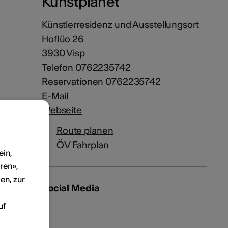
Kunstplanet
Künstlerresidenz und Ausstellungsort
Hoflüo 26
3930 Visp
Telefon 0762235742
Reservationen 0762235742
E-Mail
Webseite
Route planen
ÖV Fahrplan
ein,
ren»,
en, zur
Social Media
uf