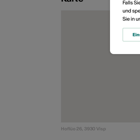
Falls S
und spe
Sie in 
Ein
Hoflüo 26, 3930 Visp