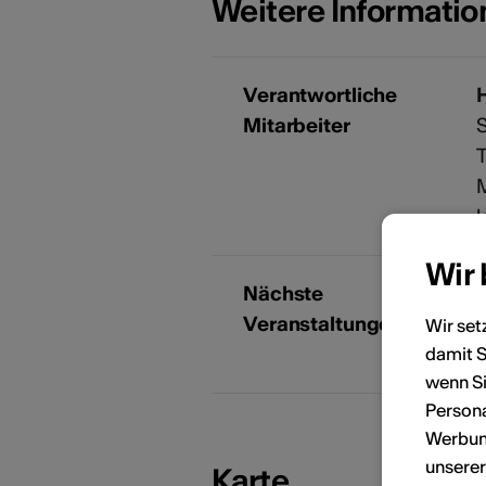
Weitere Informati
Verantwortliche
Mitarbeiter
S
k
Wir
Nächste
Veranstaltungen
I
Wir set
damit S
KÜNSTLERPORTRÄTS
wenn Si
Persona
Werbung
unsere
Karte