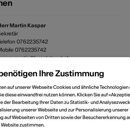
onen
Herr Martin Kaspar
ekretär
Telefon 0762235742
Mobile 0762235742
aspar.martin@kunstplanet.ch
 benötigen Ihre Zustimmung
08.08.2026
n der Nahaufnahme verwildern wir – das ganze
zen auf unserer Webseite Cookies und ähnliche Technologien 
Buch
ie diese einwandfrei nutzen können. Klicken Sie auf «Akzeptie
e der Bearbeitung Ihrer Daten zu Statistik- und Analysezweck
lisierung unserer Webseite und zur Personalisierung unserer
 auf Webseiten von Dritten sowie der Besuchererkennung a
r Website zustimmen.