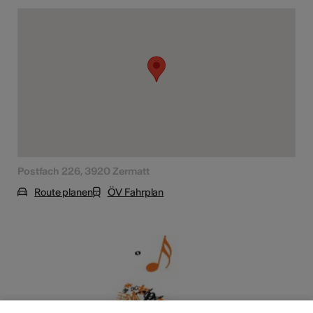
Postfach 226, 3920 Zermatt
Route planen
ÖV Fahrplan