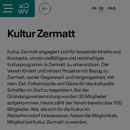
FR
DE
FAQ
ffende &
Kultur Zermatt
nnen
Kultur Zermatt engagiert sich für fesselnde Inhalte und
Konzepte, um ein vielfältiges und reichhaltiges
Kulturprogramm in Zermatt zu unterstützen. Der
anstalter
Verein fördert und initiiert Projekte mit Bezug zu
Zermatt, seiner Gegenwart und Vergangenheit, mit
dem Ziel, Einheimische und Gäste für das kulturelle
Schaffen im Dorf zu begeistern. Bei der
Gründungsversammlung wurden 30 Mitglieder
aufgenommen. Heute zählt der Verein bereits über 100
Mitglieder. Alle, die sich für die Kultur im
n
Matterhorndorf interessieren, haben die Möglichkeit,
n
Mitglied bei Kultur Zermatt zu werden.