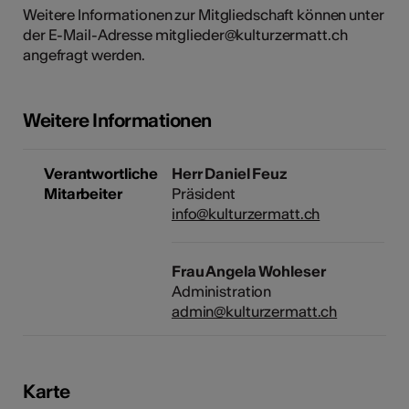
Weitere Informationen zur Mitgliedschaft können unter
der E-Mail-Adresse mitglieder@kulturzermatt.ch
angefragt werden.
Kunst
Weitere Informationen
Verantwortliche
Herr Daniel Feuz
Mitarbeiter
Präsident
info@kulturzermatt.ch
Frau Angela Wohleser
Administration
admin@kulturzermatt.ch
Karte