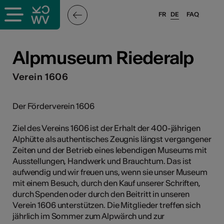
FR
DE
FAQ
ffende &
Alpmuseum Riederalp
Verein 1606
nnen
Der Förderverein 1606
anstalter
Ziel des Vereins 1606 ist der Erhalt der 400-jährigen
Alphütte als authentisches Zeugnis längst vergangener
Zeiten und der Betrieb eines lebendigen Museums mit
Ausstellungen, Handwerk und Brauchtum. Das ist
aufwendig und wir freuen uns, wenn sie unser Museum
mit einem Besuch, durch den Kauf unserer Schriften,
n
durch Spenden oder durch den Beitritt in unseren
Verein 1606 unterstützen. Die Mitglieder treffen sich
n
jährlich im Sommer zum Alpwärch und zur