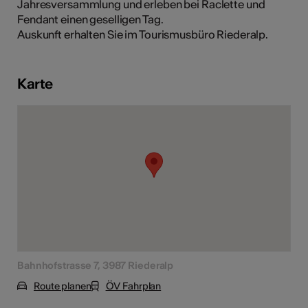
Jahresversammlung und erleben bei Raclette und
Fendant einen geselligen Tag.
Auskunft erhalten Sie im Tourismusbüro Riederalp.
Kunst
Karte
Bahnhofstrasse 7, 3987 Riederalp
Route planen
ÖV Fahrplan