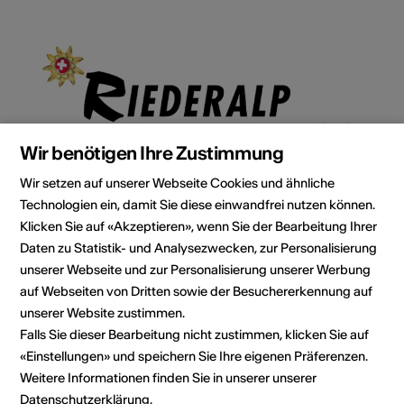
Wir benötigen Ihre Zustimmung
Wir setzen auf unserer Webseite Cookies und ähnliche
Technologien ein, damit Sie diese einwandfrei nutzen können.
Institution / Organisation
Klicken Sie auf «Akzeptieren», wenn Sie der Bearbeitung Ihrer
Alpmuseum Riederalp
Daten zu Statistik- und Analysezwecken, zur Personalisierung
unserer Webseite und zur Personalisierung unserer Werbung
Verein 1606
auf Webseiten von Dritten sowie der Besuchererkennung auf
Bahnhofstrasse 7
unserer Website zustimmen.
3987 Riederalp
Falls Sie dieser Bearbeitung nicht zustimmen, klicken Sie auf
Telefon +41 27 928 60 50
«Einstellungen» und speichern Sie Ihre eigenen Präferenzen.
Fax +41 27 928 60 51
E-Mail
Weitere Informationen finden Sie in unserer unserer
Webseite
Datenschutzerklärung
.