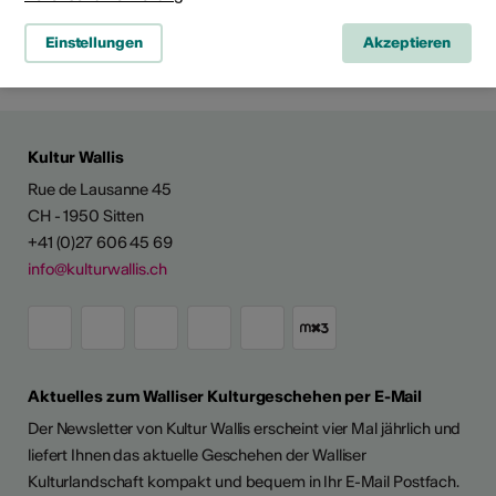
Route planen
Einstellungen
Akzeptieren
ÖV Fahrplan
Kultur Wallis
Rue de Lausanne 45
CH - 1950 Sitten
+41 (0)27 606 45 69
info@kulturwallis.ch
Aktuelles zum Walliser Kulturgeschehen per E-Mail
Der Newsletter von Kultur Wallis erscheint vier Mal jährlich und
liefert Ihnen das aktuelle Geschehen der Walliser
Kulturlandschaft kompakt und bequem in Ihr E-Mail Postfach.