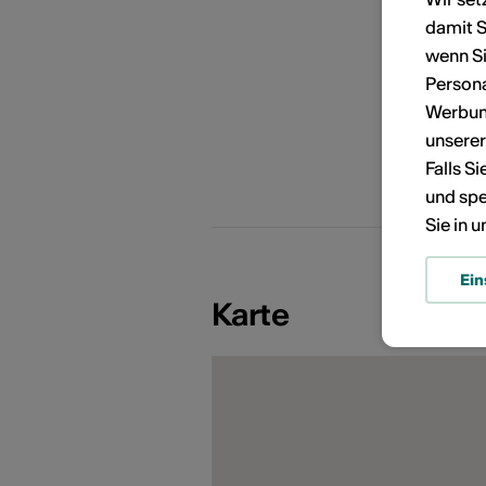
damit S
KÜNSTLERPORTRÄTS
wenn Si
Persona
Werbung
unsere
Falls S
und spe
Sie in 
Ein
Karte