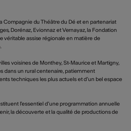
e la Compagnie du Théâtre du Dé et en partenariat
s, Dorénaz, Evionnaz et Vernayaz, la Fondation
 véritable assise régionale en matière de
.
 villes voisines de Monthey, St-Maurice et Martigny,
es dans un rural centenaire, patiemment
nts techniques les plus actuels et d’un bel espace
tituent l’essentiel d’une programmation annuelle
venir, la découverte et la qualité de productions de