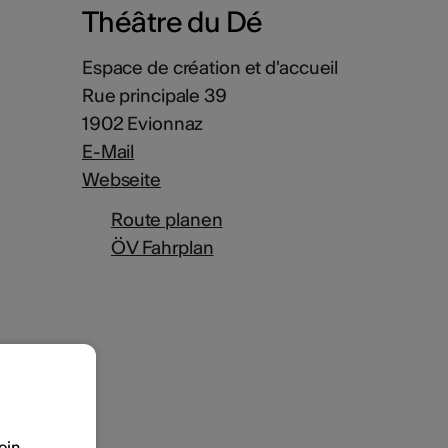
Théâtre du Dé
Espace de création et d'accueil
Rue principale 39
1902 Evionnaz
E-Mail
Webseite
Route planen
ÖV Fahrplan
ein,