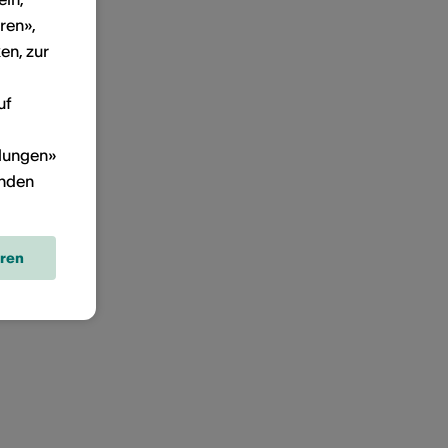
ren»,
en, zur
uf
llungen»
inden
eren