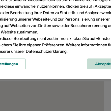
ie diese einwandfrei nutzen können. Klicken Sie auf «Akzeptie
04.09.2026
e der Bearbeitung Ihrer Daten zu Statistik- und Analysezweck
LE BOURRU BIENFAISANT
lisierung unserer Webseite und zur Personalisierung unserer
 auf Webseiten von Dritten sowie der Besuchererkennung a
r Website zustimmen.
05.09.2026
ie dieser Bearbeitung nicht zustimmen, klicken Sie auf «Einste
LE BOURRU BIENFAISANT
ichern Sie Ihre eigenen Präferenzen. Weitere Informationen f
unserer unserer
Datenschutzerklärung
.
stellungen
Akzepti