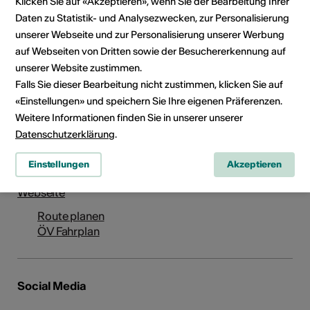
Klicken Sie auf «Akzeptieren», wenn Sie der Bearbeitung Ihrer
Daten zu Statistik- und Analysezwecken, zur Personalisierung
unserer Webseite und zur Personalisierung unserer Werbung
auf Webseiten von Dritten sowie der Besuchererkennung auf
unserer Website zustimmen.
Falls Sie dieser Bearbeitung nicht zustimmen, klicken Sie auf
Institution / Organisation
«Einstellungen» und speichern Sie Ihre eigenen Präferenzen.
Zermatt Unplugged
Weitere Informationen finden Sie in unserer unserer
Bahnhofstrasse 84
Datenschutzerklärung
.
3920 Zermatt
Telefon Tel. +41 (0) 27 967 69 33
Einstellungen
Akzeptieren
E-Mail
Webseite
Route planen
ÖV Fahrplan
Social Media