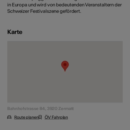
in Europa und wird von bedeutenden Veranstaltern der
Schweizer Festivalszene gefördert.
Kunst
Karte
Bahnhofstrasse 84, 3920 Zermatt
Route planen
ÖV Fahrplan