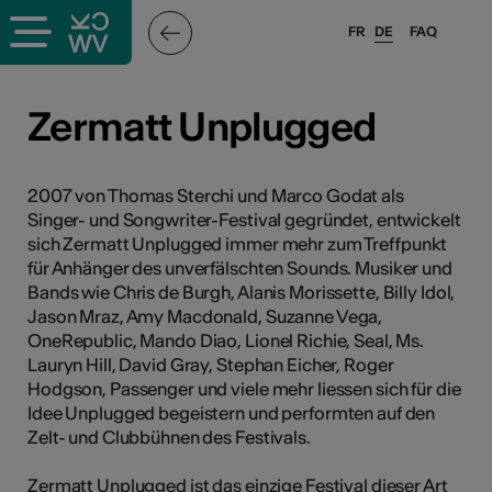
FR
DE
FAQ
ffende &
Zermatt Unplugged
nnen
2007 von Thomas Sterchi und Marco Godat als
Singer- und Songwriter-Festival gegründet, entwickelt
sich Zermatt Unplugged immer mehr zum Treffpunkt
anstalter
für Anhänger des unverfälschten Sounds. Musiker und
Bands wie Chris de Burgh, Alanis Morissette, Billy Idol,
Jason Mraz, Amy Macdonald, Suzanne Vega,
OneRepublic, Mando Diao, Lionel Richie, Seal, Ms.
Lauryn Hill, David Gray, Stephan Eicher, Roger
Hodgson, Passenger und viele mehr liessen sich für die
Idee Unplugged begeistern und performten auf den
n
Zelt- und Clubbühnen des Festivals.
n
Zermatt Unplugged ist das einzige Festival dieser Art