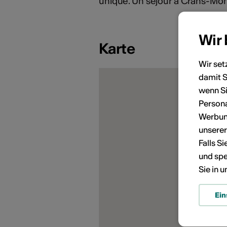
unique. Un séjour à Crans-Mo
Wir
Karte
Wir set
damit S
KÜNSTLERPORTRÄTS
wenn Si
Persona
Werbung
unsere
Falls S
und spe
Sie in 
Ein