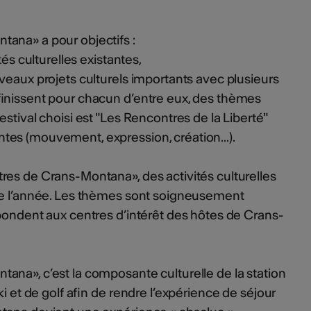
ana» a pour objectifs :
tés culturelles existantes,
uveaux projets culturels importants avec plusieurs
́finissent pour chacun d’entre eux, des thèmes
 estival choisi est "Les Rencontres de la Liberté"
tes (mouvement, expression, création...).
res de Crans-Montana», des activités culturelles
de l’année. Les thèmes sont soigneusement
spondent aux centres d’intérêt des hôtes de Crans-
na», c’est la composante culturelle de la station
ki et de golf afin de rendre l’expérience de séjour