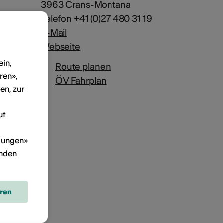
3963 Crans-Montana
Telefon +41 (0)27 480 31 19
E-Mail
Webseite
ein,
Route planen
ren»,
ÖV Fahrplan
en, zur
uf
llungen»
inden
eren