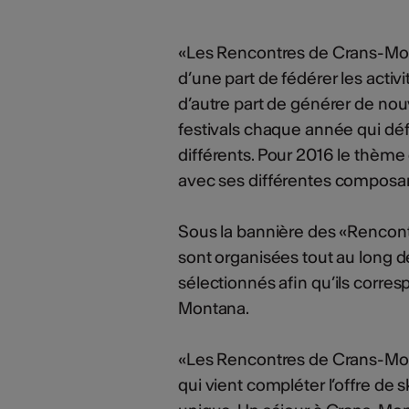
«Les Rencontres de Crans-Mont
d’une part de fédérer les activi
d’autre part de générer de no
festivals chaque année qui de
différents. Pour 2016 le thème
avec ses différentes composan
Sous la bannière des «Rencont
sont organisées tout au long 
sélectionnés afin qu’ils corre
Montana.
«Les Rencontres de Crans-Monta
qui vient compléter l’offre de s