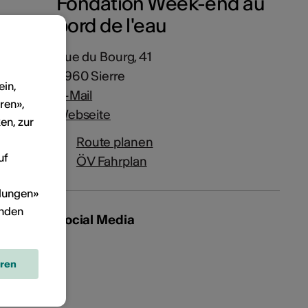
Fondation Week-end au
bord de l'eau
Rue du Bourg, 41
3960 Sierre
ein,
E-Mail
ren»,
Webseite
en, zur
Route planen
uf
ÖV Fahrplan
llungen»
inden
Social Media
eren