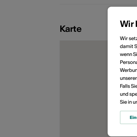
Wir
Karte
Wir set
damit S
KÜNSTLERPORTRÄTS
wenn Si
Persona
Werbung
unsere
Falls S
und spe
Sie in 
Ein