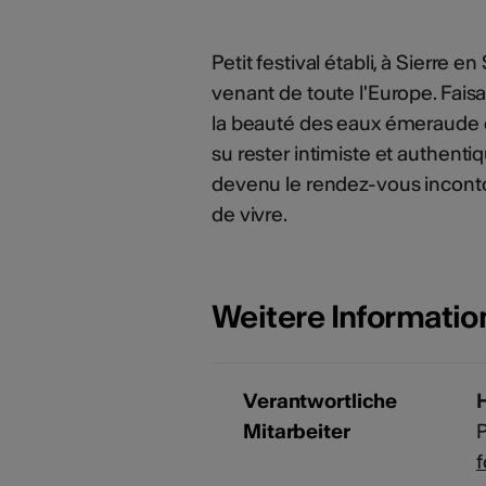
Petit festival établi, à Sierre
venant de toute l'Europe. Faisa
la beauté des eaux émeraude d
su rester intimiste et authentiq
devenu le rendez-vous incontou
de vivre.
Weitere Informati
Verantwortliche
H
Mitarbeiter
P