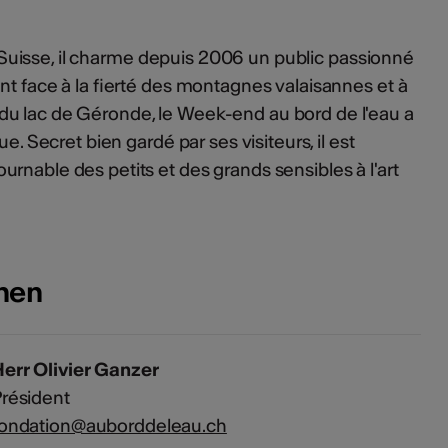
 en Suisse, il charme depuis 2006 un public passionné
nt face à la fierté des montagnes valaisannes et à
u lac de Géronde, le Week-end au bord de l'eau a
ue. Secret bien gardé par ses visiteurs, il est
rnable des petits et des grands sensibles à l'art
onen
err Olivier Ganzer
résident
fondation@auborddeleau.ch