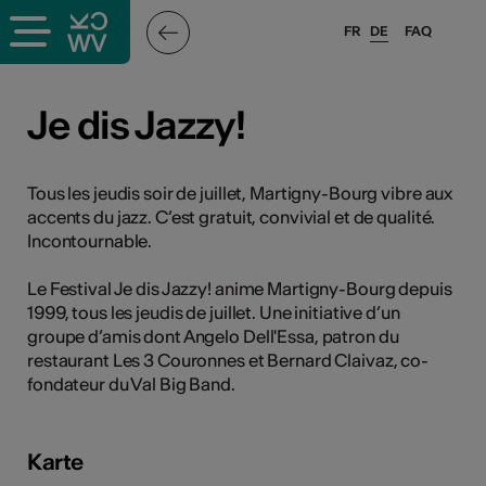
FR
DE
FAQ
ffende &
Je dis Jazzy!
nnen
Tous les jeudis soir de juillet, Martigny-Bourg vibre aux
accents du jazz. C’est gratuit, convivial et de qualité.
Incontournable.
anstalter
Le Festival Je dis Jazzy! anime Martigny-Bourg depuis
1999, tous les jeudis de juillet. Une initiative d’un
groupe d’amis dont Angelo Dell'Essa, patron du
restaurant Les 3 Couronnes et Bernard Claivaz, co-
fondateur du Val Big Band.
n
n
Karte