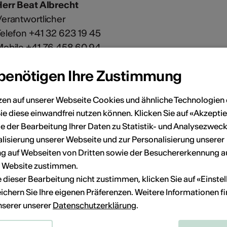
err Beat Albrecht
erantwortlicher
elefon +41 32 623 19 45
obile +41 76 458 60 94
eat.albrecht@safran-theater.ch
 benötigen Ihre Zustimmung
zen auf unserer Webseite Cookies und ähnliche Technologien 
ie diese einwandfrei nutzen können. Klicken Sie auf «Akzeptie
e der Bearbeitung Ihrer Daten zu Statistik- und Analysezweck
lisierung unserer Webseite und zur Personalisierung unserer
 auf Webseiten von Dritten sowie der Besuchererkennung a
r Website zustimmen.
ie dieser Bearbeitung nicht zustimmen, klicken Sie auf «Einste
ichern Sie Ihre eigenen Präferenzen. Weitere Informationen f
unserer unserer
Datenschutzerklärung
.