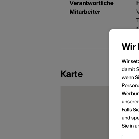
Verantwortliche
H
Mitarbeiter
V
T
M
b
Wir
Wir set
damit S
KÜNSTLERPORTRÄTS
Karte
wenn Si
Persona
Werbung
unsere
Falls S
und spe
Sie in 