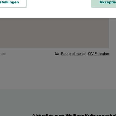
stellungen
Akzepti
hurn
Route planen
ÖV Fahrplan
Aktuelles zum Walliser Kulturgesche