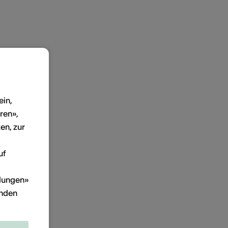
ein,
ren»,
en, zur
uf
llungen»
inden