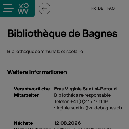
FR
DE
FAQ
ffende &
Bibliothèque de Bagnes
nnen
Bibliothèque communale et scolaire
anstalter
Weitere Informationen
Verantwortliche
Frau Virginie Santini-Petoud
Mitarbeiter
Bibliothécaire responsable
Telefon +41 (0)27 777 11 19
virginie.santini@valdebagnes.ch
n
n
Nächste
12.08.2026