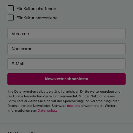
LERPORTRÄTS
Für Kulturschaffende
Für Kulturinteressierte
Ihre Daten werden selbstverständlich nicht an Dritte weitergegeben und
nur für die Newsletter-Zustellung verwendet. Mit der Nutzung dieses
Formulars erklären Sie sich mit der Speicherung und Verarbeitung Ihrer
Daten durch die Newsletter-Software
dodeley
einverstanden. Weitere
Informationen zum
Datenschutz
.