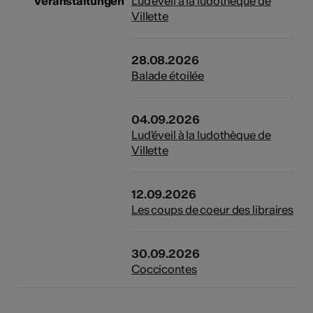
Veranstaltungen
Lud'éveil à la ludothèque de
Villette
Kunst
28.08.2026
Balade étoilée
04.09.2026
Lud'éveil à la ludothèque de
Villette
12.09.2026
Les coups de coeur des libraires
30.09.2026
Coccicontes