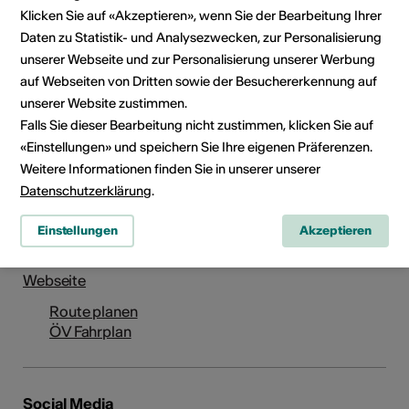
Klicken Sie auf «Akzeptieren», wenn Sie der Bearbeitung Ihrer
Daten zu Statistik- und Analysezwecken, zur Personalisierung
unserer Webseite und zur Personalisierung unserer Werbung
auf Webseiten von Dritten sowie der Besuchererkennung auf
unserer Website zustimmen.
Falls Sie dieser Bearbeitung nicht zustimmen, klicken Sie auf
Institution / Organisation
«Einstellungen» und speichern Sie Ihre eigenen Präferenzen.
Bibliothèque de Bagnes
Weitere Informationen finden Sie in unserer unserer
Datenschutzerklärung
.
Chemin du Collège 17
1934 Le Châble VS
Einstellungen
Akzeptieren
Telefon +41 (0)27 777 11 19
E-Mail
Webseite
Route planen
ÖV Fahrplan
Social Media