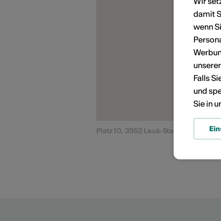
Wir set
damit S
KÜNSTLERPORTRÄTS
wenn Si
Persona
Werbung
unsere
Falls S
und spe
Sie in 
Ein
Platz 10, 3953 Leuk-Stadt