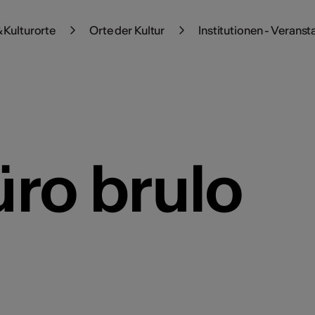
 Kulturorte
Orte der Kultur
Institutionen - Veranst
üro brulo