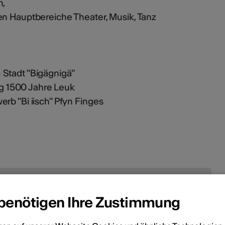
n,
en Hauptbereiche Theater, Musik, Tanz
 Stadt "Bigägnigä"
 1500 Jahre Leuk
rb "Bi iisch" Pfyn Finges
 benötigen Ihre Zustimmung