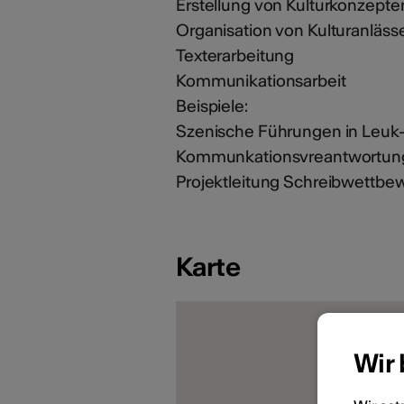
Erstellung von Kulturkonzepte
Organisation von Kulturanläss
Texterarbeitung
Kommunikationsarbeit
Beispiele:
Szenische Führungen in Leuk-
Kommunkationsvreantwortung
Projektleitung Schreibwettbewe
Karte
Wir