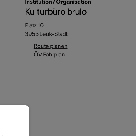
Institution / Organisation
Kulturbüro brulo
Platz 10
3953 Leuk-Stadt
Route planen
ÖV Fahrplan