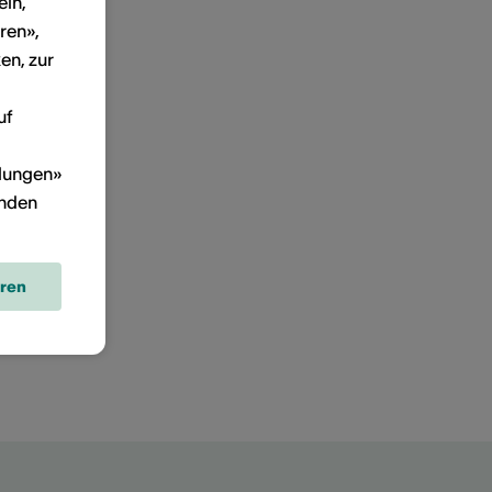
ein,
ren»,
en, zur
uf
llungen»
inden
eren