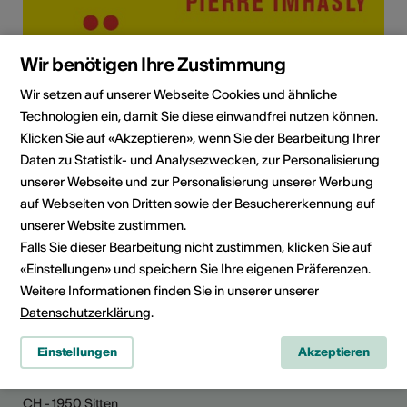
Wir benötigen Ihre Zustimmung
Wir setzen auf unserer Webseite Cookies und ähnliche
Institution / Organisation
Technologien ein, damit Sie diese einwandfrei nutzen können.
Aktionsgruppe Pierre Imhasly
Klicken Sie auf «Akzeptieren», wenn Sie der Bearbeitung Ihrer
Sandstrasse 28
Daten zu Statistik- und Analysezwecken, zur Personalisierung
3904 Naters
unserer Webseite und zur Personalisierung unserer Werbung
Telefon +41 79 429 06 26
auf Webseiten von Dritten sowie der Besuchererkennung auf
Webseite
unserer Website zustimmen.
Falls Sie dieser Bearbeitung nicht zustimmen, klicken Sie auf
Route planen
«Einstellungen» und speichern Sie Ihre eigenen Präferenzen.
ÖV Fahrplan
Weitere Informationen finden Sie in unserer unserer
Datenschutzerklärung
.
Einstellungen
Akzeptieren
Kultur Wallis
Rue de Lausanne 45
CH - 1950 Sitten