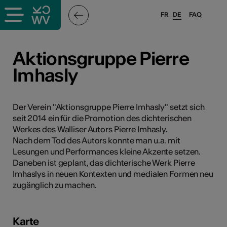
FR
DE
FAQ
ffende &
Aktionsgruppe Pierre
Imhasly
nnen
Der Verein "Aktionsgruppe Pierre Imhasly" setzt sich
seit 2014 ein für die Promotion des dichterischen
anstalter
Werkes des Walliser Autors Pierre Imhasly.
Nach dem Tod des Autors konnte man u.a. mit
Lesungen und Performances kleine Akzente setzen.
Daneben ist geplant, das dichterische Werk Pierre
Imhaslys in neuen Kontexten und medialen Formen neu
zugänglich zu machen.
n
n
Karte