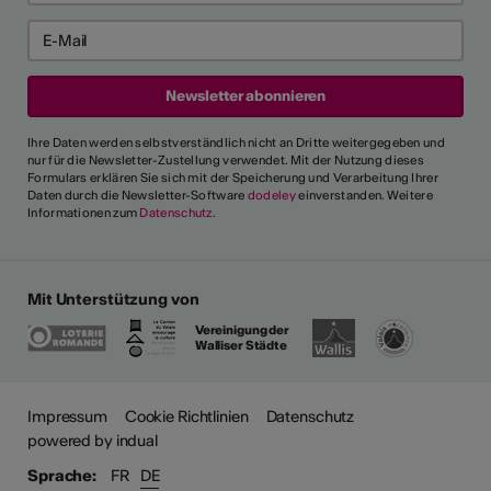
Ihre Daten werden selbstverständlich nicht an Dritte weitergegeben und
nur für die Newsletter-Zustellung verwendet. Mit der Nutzung dieses
Formulars erklären Sie sich mit der Speicherung und Verarbeitung Ihrer
Daten durch die Newsletter-Software
dodeley
einverstanden. Weitere
Informationen zum
Datenschutz
.
Mit Unterstützung von
Vereinigung der
Walliser Städte
ehr
Impressum
Cookie Richtlinien
Datenschutz
powered by indual
Sprache:
FR
DE