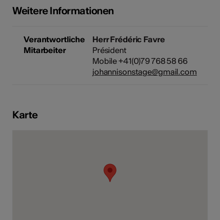
Weitere Informationen
Verantwortliche
Herr Frédéric Favre
Kunst
Mitarbeiter
Président
Mobile +41(0)79 768 58 66
johannisonstage@gmail.com
Karte