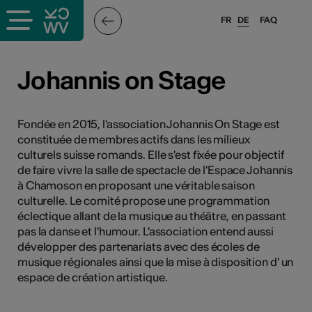
FR
DE
FAQ
ffende &
Johannis on Stage
nnen
Fondée en 2015, l'association Johannis On Stage est
constituée de membres actifs dans les milieux
culturels suisse romands. Elle s'est fixée pour objectif
anstalter
de faire vivre la salle de spectacle de l'Espace Johannis
à Chamoson en proposant une véritable saison
culturelle. Le comité propose une programmation
éclectique allant de la musique au théâtre, en passant
pas la danse et l'humour. L'association entend aussi
développer des partenariats avec des écoles de
musique régionales ainsi que la mise à disposition d' un
n
espace de création artistique.
n