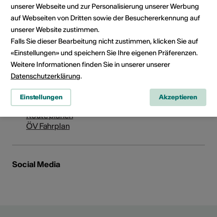
unserer Webseite und zur Personalisierung unserer Werbung
Institution / Organisation
auf Webseiten von Dritten sowie der Besuchererkennung auf
Johannis on Stage
unserer Website zustimmen.
Falls Sie dieser Bearbeitung nicht zustimmen, klicken Sie auf
Rue de Collombey 23
«Einstellungen» und speichern Sie Ihre eigenen Präferenzen.
1955 St-Pierre-de-Clages
Weitere Informationen finden Sie in unserer unserer
Telefon 0797685866
Datenschutzerklärung
.
Reservationen 0797685866
E-Mail
Einstellungen
Akzeptieren
Webseite
Route planen
ÖV Fahrplan
Social Media