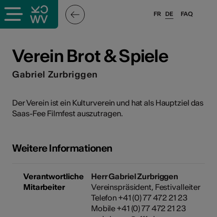
FR
DE
FAQ
ffende &
Verein Brot & Spiele
Gabriel Zurbriggen
nnen
Der Verein ist ein Kulturverein und hat als Hauptziel das
Saas-Fee Filmfest auszutragen.
anstalter
Weitere Informationen
Verantwortliche
Herr Gabriel Zurbriggen
n
Mitarbeiter
Vereinspräsident, Festivalleiter
Telefon +41 (0) 77 472 21 23
n
Mobile +41 (0) 77 472 21 23