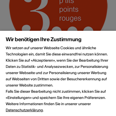
Wir benötigen Ihre Zustimmung
Wir setzen auf unserer Webseite Cookies und ähnliche
Technologien ein, damit Sie diese einwandfrei nutzen können.
Klicken Sie auf «Akzeptieren», wenn Sie der Bearbeitung Ihrer
Institution / Organisation
Daten zu Statistik- und Analysezwecken, zur Personalisierung
Compagnie 3 p'tits points rouges
unserer Webseite und zur Personalisierung unserer Werbung
auf Webseiten von Dritten sowie der Besuchererkennung auf
Rue du Bourg-Vieux 14
unserer Website zustimmen.
c/o Mireille Besson
Falls Sie dieser Bearbeitung nicht zustimmen, klicken Sie auf
1920 Martigny
«Einstellungen» und speichern Sie Ihre eigenen Präferenzen.
E-Mail
Weitere Informationen finden Sie in unserer unserer
Webseite
Datenschutzerklärung
.
Route planen