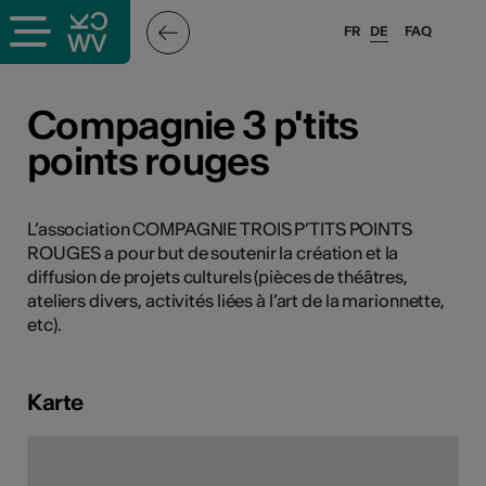
FR
DE
FAQ
ffende &
Compagnie 3 p'tits
points rouges
nnen
L’association COMPAGNIE TROIS P’TITS POINTS
ROUGES a pour but de soutenir la création et la
anstalter
diffusion de projets culturels (pièces de théâtres,
ateliers divers, activités liées à l’art de la marionnette,
etc).
Karte
n
n