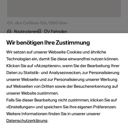
Ch. des Collines 12a, 1950 Sion
Route planen
ÖV Fahrplan
Wir benötigen Ihre Zustimmung
Wir setzen auf unserer Webseite Cookies und ähnliche
Technologien ein, damit Sie diese einwandfrei nutzen können.
Klicken Sie auf «Akzeptieren», wenn Sie der Bearbeitung Ihrer
Institution / Organisation
Daten zu Statistik- und Analysezwecken, zur Personalisierung
Ma Revue à Nous
unserer Webseite und zur Personalisierung unserer Werbung
auf Webseiten von Dritten sowie der Besuchererkennung auf
Ch. des Collines 12a
unserer Website zustimmen.
1950 Sion
Falls Sie dieser Bearbeitung nicht zustimmen, klicken Sie auf
Telefon 0041 76 405 63 56
«Einstellungen» und speichern Sie Ihre eigenen Präferenzen.
E-Mail
Weitere Informationen finden Sie in unserer unserer
Webseite
Datenschutzerklärung
.
Route planen