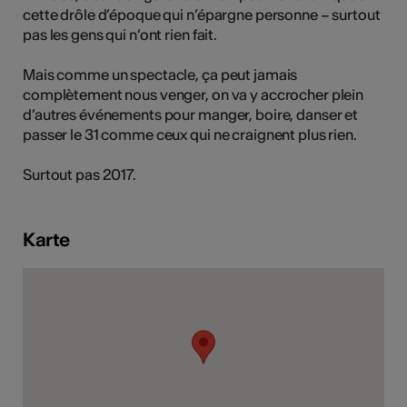
cette drôle d’époque qui n’épargne personne – surtout
pas les gens qui n’ont rien fait.
Mais comme un spectacle, ça peut jamais
Kunst
complètement nous venger, on va y accrocher plein
d’autres événements pour manger, boire, danser et
passer le 31 comme ceux qui ne craignent plus rien.
Surtout pas 2017.
Karte