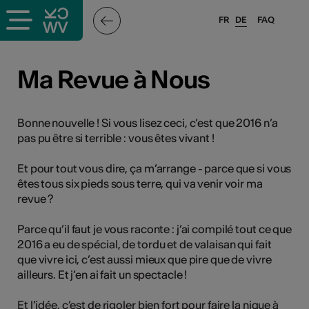
FR
DE
FAQ
ffende &
Ma Revue à Nous
nnen
Bonne nouvelle ! Si vous lisez ceci, c’est que 2016 n’a
pas pu être si terrible : vous êtes vivant !
anstalter
Et pour tout vous dire, ça m’arrange - parce que si vous
êtes tous six pieds sous terre, qui va venir voir ma
revue ?
Parce qu’il faut je vous raconte : j’ai compilé tout ce que
2016 a eu de spécial, de tordu et de valaisan qui fait
que vivre ici, c’est aussi mieux que pire que de vivre
n
ailleurs. Et j’en ai fait un spectacle !
n
Et l’idée, c’est de rigoler bien fort pour faire la nique à