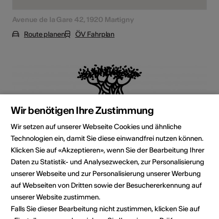
Avenue de la Gare 42, 1920 Martigny
Route planen
ÖV Fahrplan
Wir benötigen Ihre Zustimmung
Wir setzen auf unserer Webseite Cookies und ähnliche
Technologien ein, damit Sie diese einwandfrei nutzen können.
Klicken Sie auf «Akzeptieren», wenn Sie der Bearbeitung Ihrer
Daten zu Statistik- und Analysezwecken, zur Personalisierung
unserer Webseite und zur Personalisierung unserer Werbung
auf Webseiten von Dritten sowie der Besuchererkennung auf
Institution / Organisation
Librairie du Baobab
unserer Website zustimmen.
Falls Sie dieser Bearbeitung nicht zustimmen, klicken Sie auf
Librairie indépendante et espace culturel