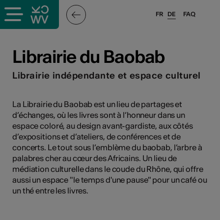
FR
DE
FAQ
ffende &
Librairie du Baobab
Librairie indépendante et espace culturel
nnen
La Librairie du Baobab est un lieu de partages et
d’échanges, où les livres sont à l’honneur dans un
anstalter
espace coloré, au design avant-gardiste, aux côtés
d’expositions et d’ateliers, de conférences et de
concerts. Le tout sous l’emblème du baobab, l’arbre à
palabres cher au cœur des Africains. Un lieu de
médiation culturelle dans le coude du Rhône, qui offre
aussi un espace "le temps d'une pause" pour un café ou
n
un thé entre les livres.
n