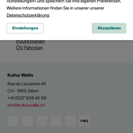
«Einstellungen» und speichern Sie Ihre eigenen Präferenzen.
Avenue de la Gare 42
Weitere Informationen finden Sie in unserer unserer
1920 Martigny
Datenschutzerklärung
.
Telefon +41 (0)27 722 34 10
E-Mail
Einstellungen
Akzeptieren
Webseite
Route planen
ÖV Fahrplan
Kultur Wallis
Rue de Lausanne 45
CH - 1950 Sitten
+41 (0)27 606 45 69
info@kulturwallis.ch