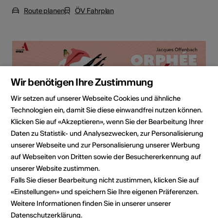
Route planen
ÖV Fahrplan
Wir benötigen Ihre Zustimmung
Wir setzen auf unserer Webseite Cookies und ähnliche
Technologien ein, damit Sie diese einwandfrei nutzen können.
Klicken Sie auf «Akzeptieren», wenn Sie der Bearbeitung Ihrer
Institution / Organisation
Daten zu Statistik- und Analysezwecken, zur Personalisierung
Agaune Opéra
unserer Webseite und zur Personalisierung unserer Werbung
auf Webseiten von Dritten sowie der Besuchererkennung auf
.
unserer Website zustimmen.
1890 St-Maurice
Falls Sie dieser Bearbeitung nicht zustimmen, klicken Sie auf
Telefon 0792069752
Reservationen 0792069752
«Einstellungen» und speichern Sie Ihre eigenen Präferenzen.
E-Mail
Weitere Informationen finden Sie in unserer unserer
Webseite
Datenschutzerklärung
.