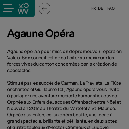
FR
DE
FAQ
ffende &
Agaune Opéra
nnen
Agaune opéra a pour mission de promouvoir l'opéra en
Valais. Son souhait est de solliciter au maximum les
forces vives du canton concernées par la création de
anstalter
spectacles.
Stimulé par les succès de Carmen, La Traviata, La Flûte
enchantée et Guillaume Tell, Agaune opéra vous invite
à partager une aventure musicale humoristique avec
Orphée aux Enfers de Jacques Offenbach entre Nöel et
Nouvel an 2017 au Théâtre du Martolet à St-Maurice.
n
Orphée aux Enfers est un opéra bouffe, une féerie à
n
grand spectacle, brillante et pétillante, en deux actes
et quatre tableaux d'Hector Crémieux et Ludovic