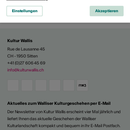
Route planen
Einstellungen
Akzeptieren
ÖV Fahrplan
Kultur Wallis
Rue de Lausanne 45
CH - 1950 Sitten
+41 (0)27 606 45 69
info@kulturwallis.ch
Aktuelles zum Walliser Kulturgeschehen per E-Mail
Der Newsletter von Kultur Wallis erscheint vier Mal jährlich und
liefert Ihnen das aktuelle Geschehen der Walliser
Kulturlandschaft kompakt und bequem in Ihr E-Mail Postfach.