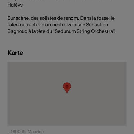
Halévy.
Sur scène, des solistes de renom. Dans la fosse, le
talentueux chef d'orchestre valaisan Sébastien
Kunst
Bagnoud à la tête du "Sedunum String Orchestra".
Karte
., 1890 St-Maurice