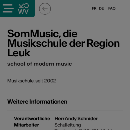
FR
DE
FAQ
ffende &
SomMusic, die
Musikschule der Region
Leuk
nnen
school of modern music
anstalter
Musikschule, seit 2002
Weitere Informationen
n
Verantwortliche
Herr Andy Schnider
n
Mitarbeiter
Schulleitung