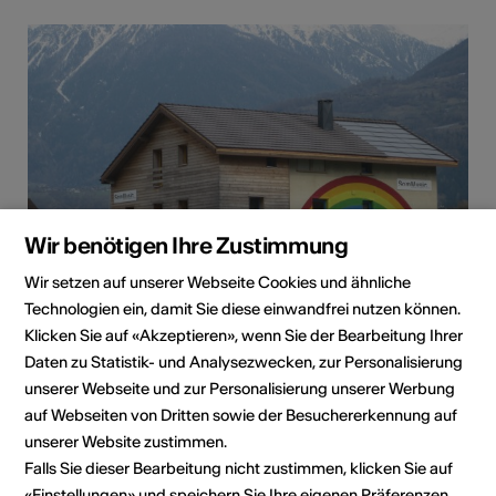
Wir benötigen Ihre Zustimmung
Wir setzen auf unserer Webseite Cookies und ähnliche
Technologien ein, damit Sie diese einwandfrei nutzen können.
Klicken Sie auf «Akzeptieren», wenn Sie der Bearbeitung Ihrer
Daten zu Statistik- und Analysezwecken, zur Personalisierung
Institution / Organisation
unserer Webseite und zur Personalisierung unserer Werbung
SomMusic, die Musikschule der Region Leuk
auf Webseiten von Dritten sowie der Besuchererkennung auf
unserer Website zustimmen.
school of modern music
Falls Sie dieser Bearbeitung nicht zustimmen, klicken Sie auf
Kantonsstrasse 17
«Einstellungen» und speichern Sie Ihre eigenen Präferenzen.