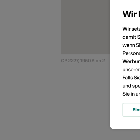
Wir
Wir set
damit S
KÜNSTLERPORTRÄTS
wenn Si
Persona
CP 2227, 1950 Sion 2
Werbung
unsere
Falls S
und spe
Sie in 
Ein