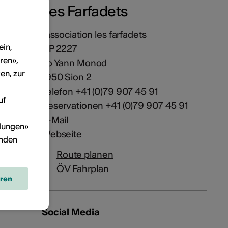
Les Farfadets
l'association les farfadets
ein,
CP 2227
ren»,
co Yann Monod
en, zur
1950 Sion 2
Telefon +41 (0)79 907 45 91
uf
Reservationen +41 (0)79 907 45 91
E-Mail
llungen»
Webseite
inden
Route planen
ÖV Fahrplan
eren
Social Media