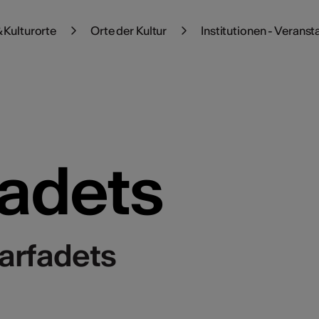
 Kulturorte
Orte der Kultur
Institutionen - Veranst
fadets
farfadets