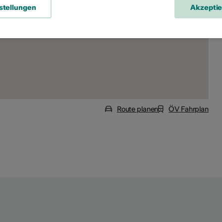
stellungen
Akzepti
Route planen
ÖV Fahrplan