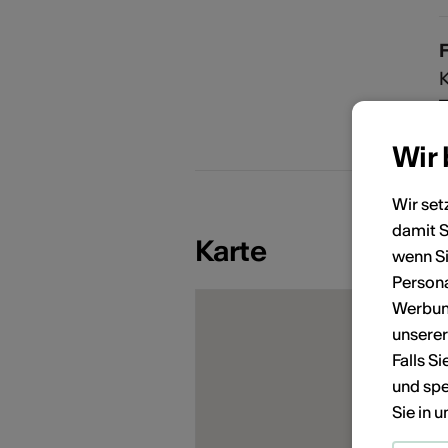
F
K
T
r
Wir
Wir set
damit S
KÜNSTLERPORTRÄTS
Karte
wenn Si
Persona
Werbung
unsere
Falls S
und spe
Sie in 