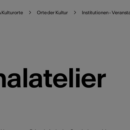
 Kulturorte
Orte der Kultur
Institutionen - Veranst
alatelier