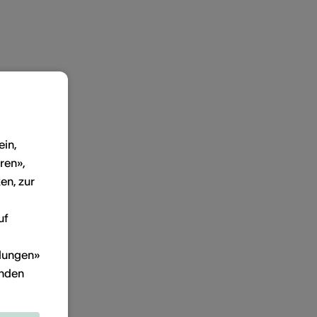
ein,
ren»,
en, zur
uf
llungen»
inden