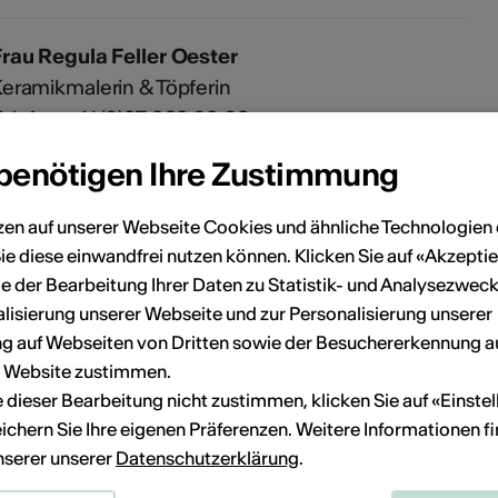
rau Regula Feller Oester
eramikmalerin & Töpferin
elefon +41 (0)27 923 09 03
egula@malatelier-brig.ch
 benötigen Ihre Zustimmung
zen auf unserer Webseite Cookies und ähnliche Technologien 
ie diese einwandfrei nutzen können. Klicken Sie auf «Akzeptie
e der Bearbeitung Ihrer Daten zu Statistik- und Analysezweck
lisierung unserer Webseite und zur Personalisierung unserer
 auf Webseiten von Dritten sowie der Besuchererkennung a
r Website zustimmen.
ie dieser Bearbeitung nicht zustimmen, klicken Sie auf «Einste
ichern Sie Ihre eigenen Präferenzen. Weitere Informationen f
unserer unserer
Datenschutzerklärung
.