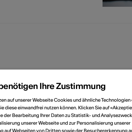
s
s
 benötigen Ihre Zustimmung
zen auf unserer Webseite Cookies und ähnliche Technologien 
ie diese einwandfrei nutzen können. Klicken Sie auf «Akzeptie
e der Bearbeitung Ihrer Daten zu Statistik- und Analysezweck
lisierung unserer Webseite und zur Personalisierung unserer
 auf Webseiten von Dritten sowie der Besuchererkennung a