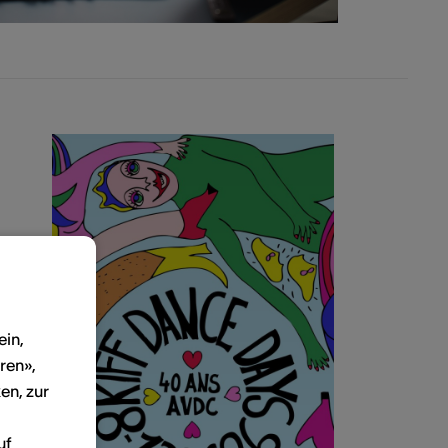
ein,
ren»,
en, zur
uf