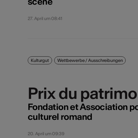
scène
27. April um 08:41
Kulturgut
Wettbewerbe / Ausschreibungen
Prix du patrimo
Prix du patrimo
Fondation et Association po
culturel romand
20. April um 09:39