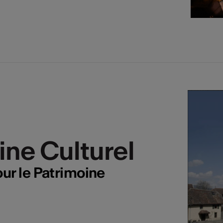
ine Culturel
ine Culturel
ur le Patrimoine