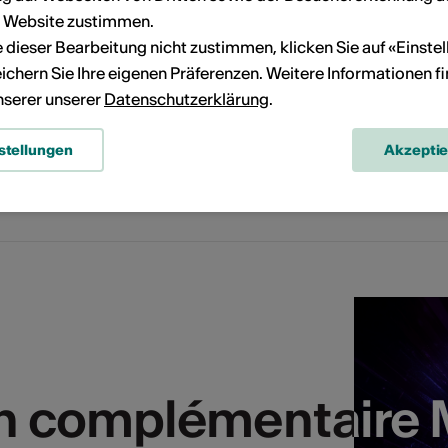
r Website zustimmen.
ls
ie dieser Bearbeitung nicht zustimmen, klicken Sie auf «Einste
ichern Sie Ihre eigenen Präferenzen. Weitere Informationen f
r
unserer unserer
Datenschutzerklärung
.
de/r
stellungen
Akzepti
lgemeinen und
die es für verschiedene
n als "professionell
en. Ein
ärt ausserdem den
sdrücken.
itätskriterien
en complémentaire 
en complémentaire 
ragen?