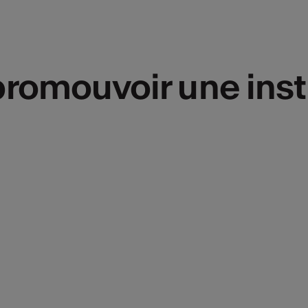
romouvoir une insti
romouvoir une insti