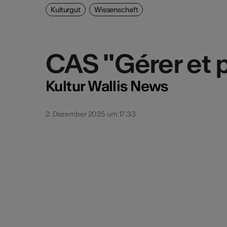
Kulturgut
Wissenschaft
CAS "Gérer et p
CAS "Gérer et p
Kultur Wallis News
2. Dezember 2025 um 17:33