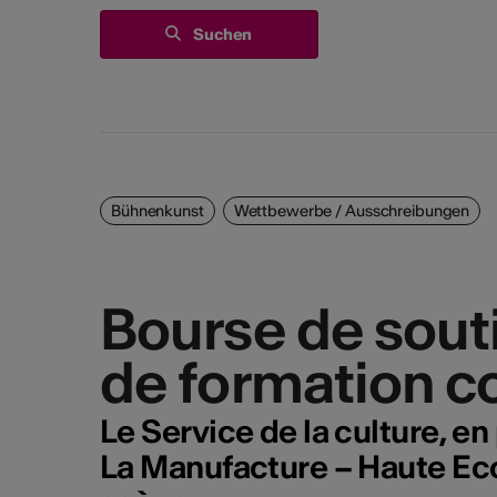
Mi, 23.09.2026
Mi, 23.09.2026
KulturTräff 202
KulturTräff 202
Alle anz
Bühnenkunst
Wettbewerbe / Ausschreibungen
Bourse de souti
Bourse de souti
de formation c
de formation c
Le Service de la culture, en
La Manufacture – Haute Ecol