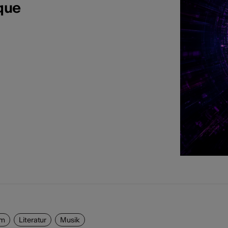
que
lm
Literatur
Musik