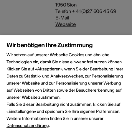
1950 Sion
Telefon + 41 (0)27 606 45 69
E-Mail
Webseite
Wir benötigen Ihre Zustimmung
Wir setzen auf unserer Webseite Cookies und ähnliche
Rubrik
Kulturbereich
Technologien ein, damit Sie diese einwandfrei nutzen können.
Architektur, Bühnenkunst,
Klicken Sie auf «Akzeptieren», wenn Sie der Bearbeitung Ihrer
Bildende Kunst, Film, Literatur,
Musik
Daten zu Statistik- und Analysezwecken, zur Personalisierung
unserer Webseite und zur Personalisierung unserer Werbung
Kategorie
auf Webseiten von Dritten sowie der Besuchererkennung auf
Wettbewerbe /
unserer Website zustimmen.
Ausschreibungen
Falls Sie dieser Bearbeitung nicht zustimmen, klicken Sie auf
«Einstellungen» und speichern Sie Ihre eigenen Präferenzen.
Weitere Informationen finden Sie in unserer unserer
Datenschutzerklärung
.