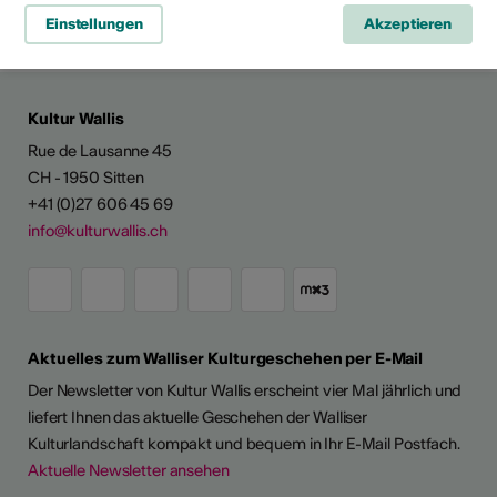
News teilen
Einstellungen
Akzeptieren
Kultur Wallis
Rue de Lausanne 45
CH - 1950 Sitten
+41 (0)27 606 45 69
info@kulturwallis.ch
Aktuelles zum Walliser Kulturgeschehen per E-Mail
Der Newsletter von Kultur Wallis erscheint vier Mal jährlich und
liefert Ihnen das aktuelle Geschehen der Walliser
Kulturlandschaft kompakt und bequem in Ihr E-Mail Postfach.
Aktuelle Newsletter ansehen