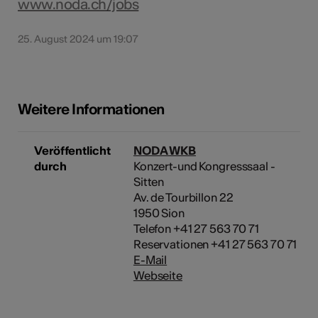
www.noda.ch/jobs
25. August 2024 um 19:07
Weitere Informationen
Veröffentlicht
NODA WKB
durch
Konzert-und Kongresssaal -
Sitten
Av. de Tourbillon 22
1950 Sion
Telefon +41 27 563 70 71
Reservationen +41 27 563 70 71
E-Mail
Webseite