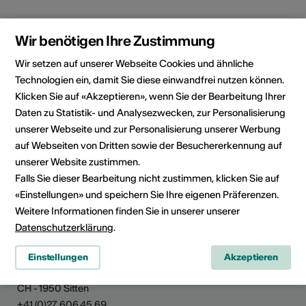
Rubrik
Kulturbereich
Wir benötigen Ihre Zustimmung
Bühnenkunst, Musik,
Wir setzen auf unserer Webseite Cookies und ähnliche
Wissenschaft, Weiteres
Technologien ein, damit Sie diese einwandfrei nutzen können.
Kategorie
Klicken Sie auf «Akzeptieren», wenn Sie der Bearbeitung Ihrer
Jobs
Daten zu Statistik- und Analysezwecken, zur Personalisierung
unserer Webseite und zur Personalisierung unserer Werbung
auf Webseiten von Dritten sowie der Besuchererkennung auf
unserer Website zustimmen.
Falls Sie dieser Bearbeitung nicht zustimmen, klicken Sie auf
News teilen
«Einstellungen» und speichern Sie Ihre eigenen Präferenzen.
Weitere Informationen finden Sie in unserer unserer
Datenschutzerklärung
.
Kultur Wallis
Einstellungen
Akzeptieren
Rue de Lausanne 45
CH - 1950 Sitten
+41 (0)27 606 45 69