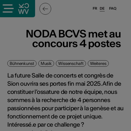
FR
DE
FAQ
NODA BCVS met au
concours 4 postes
Bühnenkunst
Musik
Wissenschaft
Weiteres
La future Salle de concerts et congrès de
Sion ouvrira ses portes fin mai 2025. Afin de
constituer l’ossature de notre équipe, nous
sommes à la recherche de 4 personnes
passionnées pour participer à la genèse et au
fonctionnement de ce projet unique.
Intéressé.e par ce challenge ?